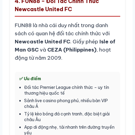
4. FUN88 – Đối Tác Chính Thức
Newcastle United FC
FUN88 là nhà cái duy nhất trong danh
sách có quan hệ đối tác chính thức với
Newcastle United FC
. Giấy phép
Isle of
Man GSC
và
CEZA (Philippines)
, hoạt
động từ năm 2009.
✅ Ưu điểm
Đối tác Premier League chính thức – uy tín
thương hiệu quốc tế
Sảnh live casino phong phú, nhiều bàn VIP
châu Á
Tỷ lệ kèo bóng đá cạnh tranh, đặc biệt giải
châu Âu
App di động nhẹ, tải nhanh trên đường truyền
yếu