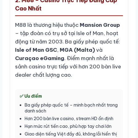
2. M88 – Casino Trực Tiếp Đẳng Cấp
Cao Nhất
M88 là thương hiệu thuộc
Mansion Group
– tập đoàn có trụ sở tại Isle of Man, hoạt
động từ năm 2003. Ba giấy phép quốc tế:
Isle of Man GSC
,
MGA (Malta)
và
Curaçao eGaming
. Điểm mạnh nhất là
sảnh casino trực tiếp với hơn 200 bàn live
dealer chất lượng cao.
✅ Ưu điểm
Ba giấy phép quốc tế – minh bạch nhất trong
danh sách
Hơn 200 bàn live casino, stream HD ổn định
Hạn mức rút tiền cao, phù hợp tay chơi lớn
Giao diện tiếng Việt đầy đủ, không lỗi hiển thị