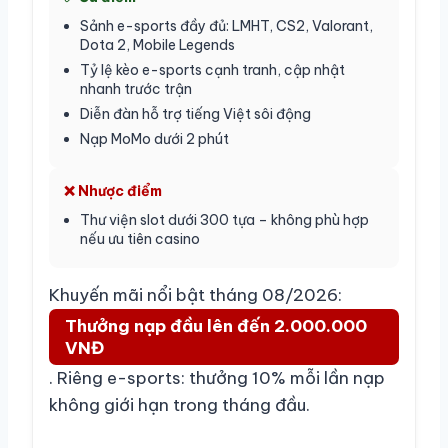
Sảnh e-sports đầy đủ: LMHT, CS2, Valorant,
Dota 2, Mobile Legends
Tỷ lệ kèo e-sports cạnh tranh, cập nhật
nhanh trước trận
Diễn đàn hỗ trợ tiếng Việt sôi động
Nạp MoMo dưới 2 phút
❌ Nhược điểm
Thư viện slot dưới 300 tựa – không phù hợp
nếu ưu tiên casino
Khuyến mãi nổi bật tháng 08/2026:
Thưởng nạp đầu lên đến 2.000.000
VNĐ
. Riêng e-sports: thưởng 10% mỗi lần nạp
không giới hạn trong tháng đầu.