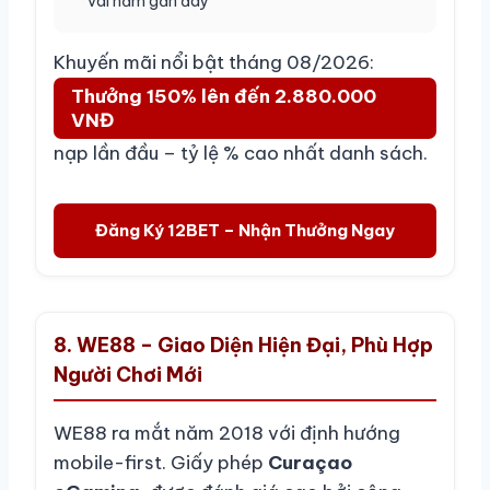
vài năm gần đây
Khuyến mãi nổi bật tháng 08/2026:
Thưởng 150% lên đến 2.880.000
VNĐ
nạp lần đầu – tỷ lệ % cao nhất danh sách.
Đăng Ký 12BET – Nhận Thưởng Ngay
8. WE88 – Giao Diện Hiện Đại, Phù Hợp
Người Chơi Mới
WE88 ra mắt năm 2018 với định hướng
mobile-first. Giấy phép
Curaçao