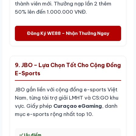
thành viên mới. Thưởng nạp lần 2 thêm
50% lên đến 1.000.000 VNĐ.
Đăng Ký WE88 – Nhận Thưởng Ngay
9. JBO – Lựa Chọn Tốt Cho Cộng Đồng
E-Sports
JBO gắn liền với cộng đồng e-sports Việt
Nam, từng tài trợ giải LMHT và CS:GO khu
vực. Giấy phép
Curaçao eGaming
, danh
mục e-sports rộng nhất top 10.
✅ Ưu điểm