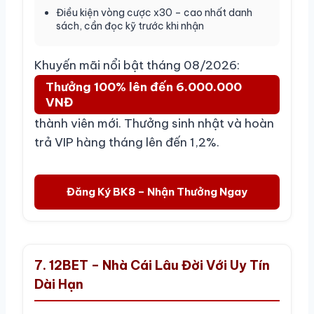
Điều kiện vòng cược x30 – cao nhất danh
sách, cần đọc kỹ trước khi nhận
Khuyến mãi nổi bật tháng 08/2026:
Thưởng 100% lên đến 6.000.000
VNĐ
thành viên mới. Thưởng sinh nhật và hoàn
trả VIP hàng tháng lên đến 1,2%.
Đăng Ký BK8 – Nhận Thưởng Ngay
7. 12BET – Nhà Cái Lâu Đời Với Uy Tín
Dài Hạn