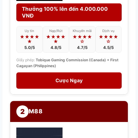
Thưởng 100% lên đến 4.000.000
VNĐ
Uy tín
Nạp/Rút
Khuyến mãi
Dịch vụ
★★★★
★★★★
★★★★
★★★★
★
★
☆
☆
5.0/5
4.8/5
4.7/5
4.5/5
Giấy phép:
Tobique Gaming Commission (Canada) + First
Cagayan (Philippines)
Cược Ngay
2
M88