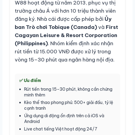
W88 hoạt động từ năm 2013, phục vụ thị
trường châu Á với hơn 10 triệu thành viên
đăng ký. Nhà cái được cấp phép bởi
Ủy
ban Trò chơi Tobique (Canada)
và
First
Cagayan Leisure & Resort Corporation
(Philippines)
. Nhóm kiểm định xác nhận
rút tiền từ 15.000 VNĐ được xử lý trong
vòng 15–30 phút qua ngân hàng nội địa.
✅ Ưu điểm
Rút tiền trong 15–30 phút, không cần chứng
minh thêm
Kèo thể thao phong phú: 500+ giải đấu, tỷ lệ
cạnh tranh
Ứng dụng di động ổn định trên cả iOS và
Android
Live chat tiếng Việt hoạt động 24/7