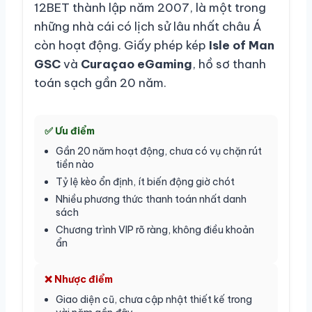
12BET thành lập năm 2007, là một trong
những nhà cái có lịch sử lâu nhất châu Á
còn hoạt động. Giấy phép kép
Isle of Man
GSC
và
Curaçao eGaming
, hồ sơ thanh
toán sạch gần 20 năm.
✅ Ưu điểm
Gần 20 năm hoạt động, chưa có vụ chặn rút
tiền nào
Tỷ lệ kèo ổn định, ít biến động giờ chót
Nhiều phương thức thanh toán nhất danh
sách
Chương trình VIP rõ ràng, không điều khoản
ẩn
❌ Nhược điểm
Giao diện cũ, chưa cập nhật thiết kế trong