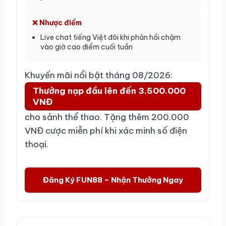
❌ Nhược điểm
Live chat tiếng Việt đôi khi phản hồi chậm
vào giờ cao điểm cuối tuần
Khuyến mãi nổi bật tháng 08/2026:
Thưởng nạp đầu lên đến 3.500.000
VNĐ
cho sảnh thể thao. Tặng thêm 200.000
VNĐ cược miễn phí khi xác minh số điện
thoại.
Đăng Ký FUN88 – Nhận Thưởng Ngay