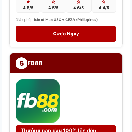
★
☆
☆
☆
4.8/5
4.5/5
4.6/5
4.4/5
Giấy phép:
Isle of Man GSC + CEZA (Philippines)
Cược Ngay
5
FB88
Thưởng nạp đầu 100% lên đến