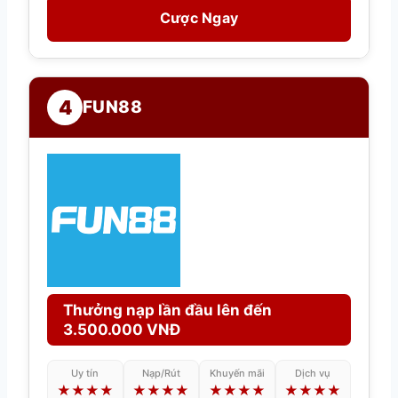
Cược Ngay
4
FUN88
Thưởng nạp lần đầu lên đến
3.500.000 VNĐ
Uy tín
Nạp/Rút
Khuyến mãi
Dịch vụ
★★★★
★★★★
★★★★
★★★★