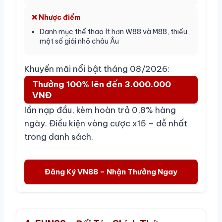
❌ Nhược điểm
Danh mục thể thao ít hơn W88 và M88, thiếu
một số giải nhỏ châu Âu
Khuyến mãi nổi bật tháng 08/2026:
Thưởng 100% lên đến 3.000.000
VNĐ
lần nạp đầu, kèm hoàn trả 0,8% hàng
ngày. Điều kiện vòng cược x15 – dễ nhất
trong danh sách.
Đăng Ký VN88 – Nhận Thưởng Ngay