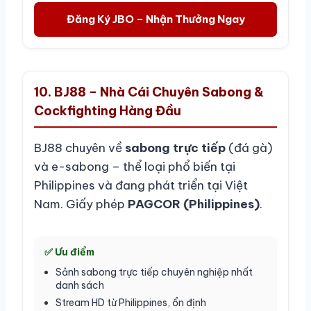
Đăng Ký JBO – Nhận Thưởng Ngay
10. BJ88 – Nhà Cái Chuyên Sabong &
Cockfighting Hàng Đầu
BJ88 chuyên về
sabong trực tiếp
(đá gà)
và e-sabong – thể loại phổ biến tại
Philippines và đang phát triển tại Việt
Nam. Giấy phép
PAGCOR (Philippines)
.
✅ Ưu điểm
Sảnh sabong trực tiếp chuyên nghiệp nhất
danh sách
Stream HD từ Philippines, ổn định