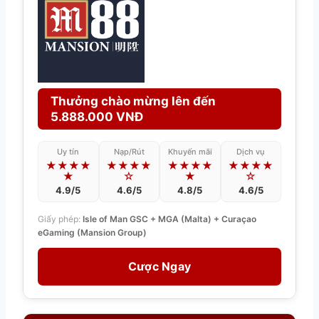
Thưởng chào mừng lên đến
5.888.000 VNĐ
Uy tín
Nạp/Rút
Khuyến mãi
Dịch vụ
★★★★
★★★★
★★★★
★★★★
★
☆
★
☆
4.9/5
4.6/5
4.8/5
4.6/5
Giấy phép:
Isle of Man GSC + MGA (Malta) + Curaçao
eGaming (Mansion Group)
Cược Ngay