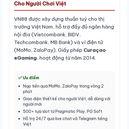
Cho Người Chơi Việt
VN88 được xây dựng thuần tuý cho thị
trường Việt Nam, hỗ trợ đầy đủ ngân hàng
nội địa (Vietcombank, BIDV,
Techcombank, MB Bank) và ví điện tử
(MoMo, ZaloPay). Giấy phép
Curaçao
eGaming
, hoạt động từ năm 2014.
✅ Ưu điểm
Nạp tiền qua MoMo, ZaloPay trong vòng 2
phút
Giao diện thiết kế cho người Việt, dễ dùng với
người mới
500+ tựa slot từ Pragmatic Play, PG Soft
Hỗ trợ 24/7 qua live chat và Telegram tiếng
Việt