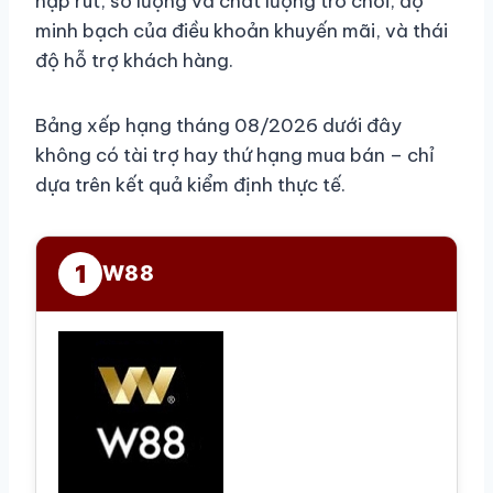
nạp rút, số lượng và chất lượng trò chơi, độ
minh bạch của điều khoản khuyến mãi, và thái
độ hỗ trợ khách hàng.
Bảng xếp hạng tháng 08/2026 dưới đây
không có tài trợ hay thứ hạng mua bán – chỉ
dựa trên kết quả kiểm định thực tế.
1
W88