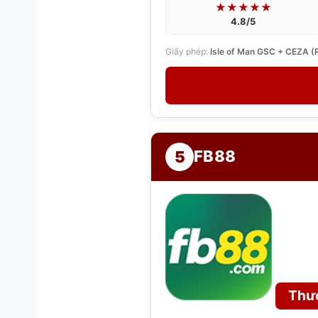
★★★★★
4.8/5
Giấy phép:
Isle of Man GSC + CEZA (P
FB88
5
Thưở