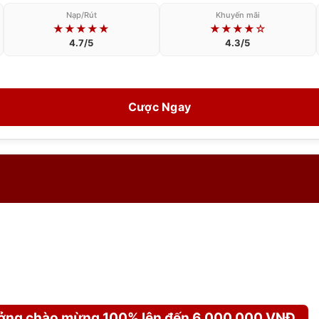
Nạp/Rút
Khuyến mãi
★★★★★
★★★★☆
4.7/5
4.3/5
Cược Ngay
ởng chào mừng 100% lên đến 6.000.000 VNĐ