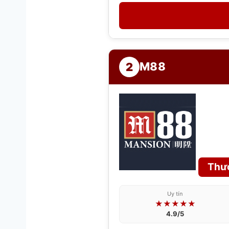
M88
2
Thư
Uy tín
★★★★★
4.9/5