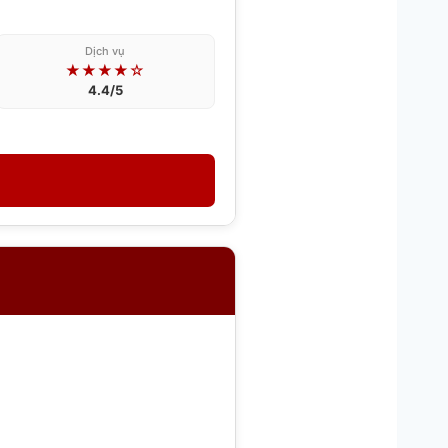
Dịch vụ
★★★★☆
4.4/5