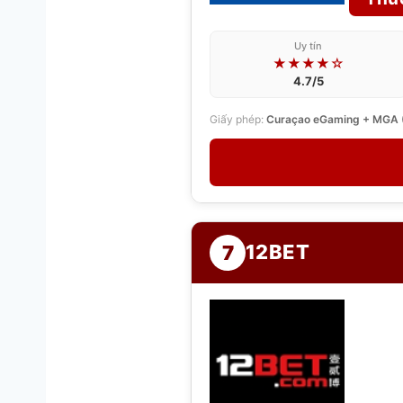
Uy tín
★★★★☆
4.7/5
Giấy phép:
Curaçao eGaming + MGA 
12BET
7