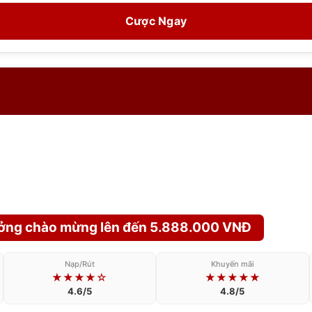
Cược Ngay
ởng chào mừng lên đến 5.888.000 VNĐ
Nạp/Rút
Khuyến mãi
★★★★☆
★★★★★
4.6/5
4.8/5