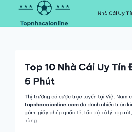
Skip
to
Nhà Cái Uy Tí
content
Top 10 Nhà Cái Uy Tín
5 Phút
Thị trường cá cược trực tuyến tại Việt Nam 
topnhacaionline.com
đã dành nhiều tuần kiể
gồm: giấy phép quốc tế, tốc độ xử lý nạp rút
hàng.