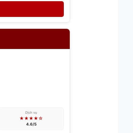
Dịch vụ
★★★★☆
4.6/5