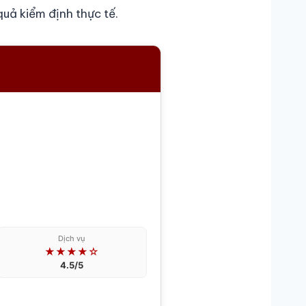
uả kiểm định thực tế.
Dịch vụ
★★★★☆
4.5/5