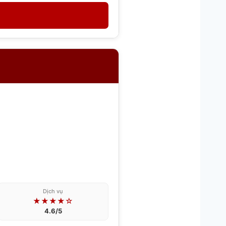
Dịch vụ
★★★★☆
4.6/5