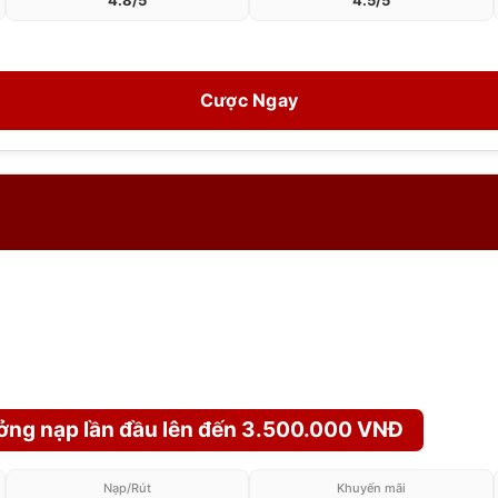
Cược Ngay
ng nạp lần đầu lên đến 3.500.000 VNĐ
Nạp/Rút
Khuyến mãi