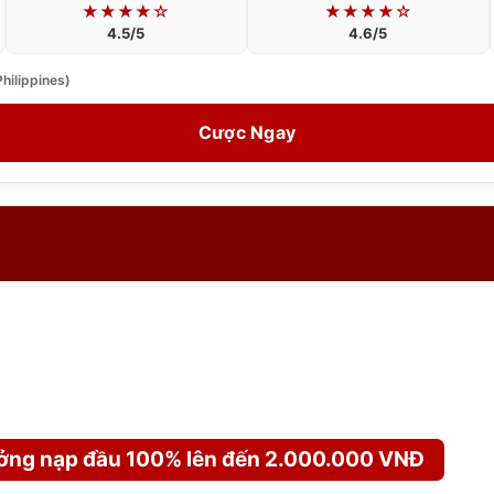
★★★★☆
★★★★☆
4.5/5
4.6/5
hilippines)
Cược Ngay
ng nạp đầu 100% lên đến 2.000.000 VNĐ