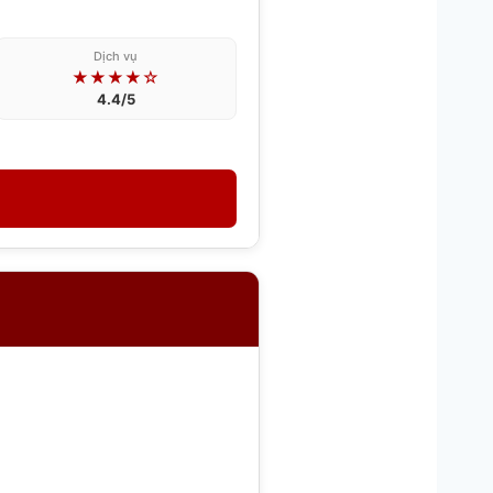
Dịch vụ
★★★★☆
4.4/5