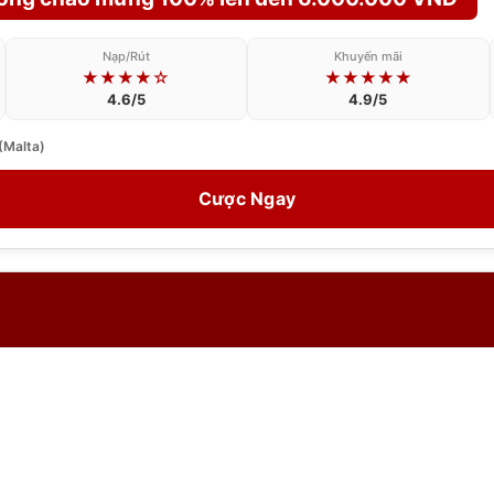
Nạp/Rút
Khuyến mãi
★★★★☆
★★★★★
4.6/5
4.9/5
(Malta)
Cược Ngay