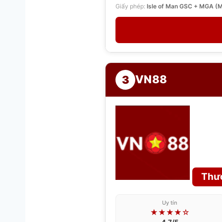
Giấy phép:
Isle of Man GSC + MGA (
VN88
3
Thưở
Uy tín
★★★★☆
4.7/5