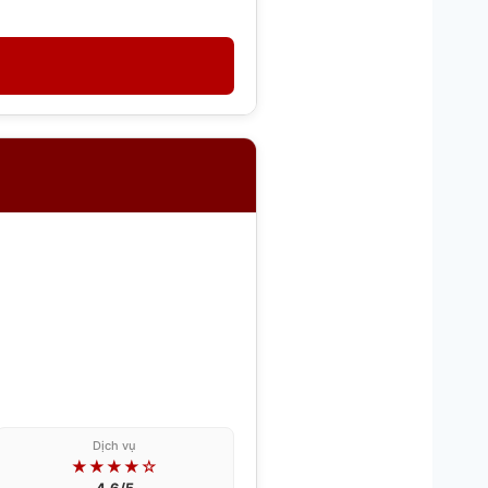
Dịch vụ
★★★★☆
4.6/5