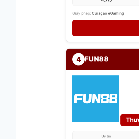
Giấy phép:
Curaçao eGaming
FUN88
4
Thưở
Uy tín