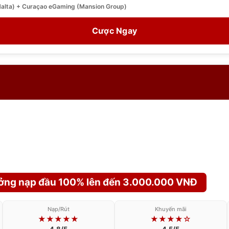
Malta) + Curaçao eGaming (Mansion Group)
Cược Ngay
ng nạp đầu 100% lên đến 3.000.000 VNĐ
Nạp/Rút
Khuyến mãi
★★★★★
★★★★☆
4.8/5
4.5/5