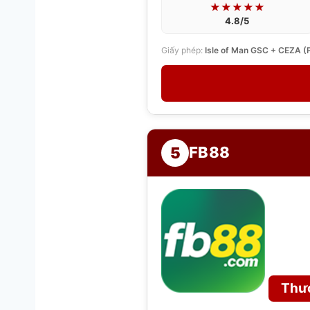
★★★★★
4.8/5
Giấy phép:
Isle of Man GSC + CEZA (P
FB88
5
Thưở