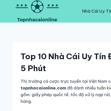
Skip
to
Nhà Cái Uy Tí
content
Top 10 Nhà Cái Uy Tín
5 Phút
Thị trường cá cược trực tuyến tại Việt Nam 
topnhacaionline.com
đã dành nhiều tuần kiể
gồm: giấy phép quốc tế, tốc độ xử lý nạp rút
hàng.