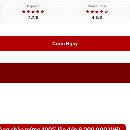
Nạp/Rút
Khuyến mãi
★★★★★
★★★★☆
4.7/5
4.3/5
Cược Ngay
ởng chào mừng 100% lên đến 6.000.000 VNĐ