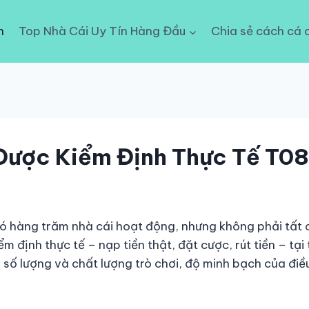
n
Top Nhà Cái Uy Tín Hàng Đầu
Chia sẻ cách cá 
 Được Kiểm Định Thực Tế T0
có hàng trăm nhà cái hoạt động, nhưng không phải tất 
m định thực tế – nạp tiền thật, đặt cược, rút tiền – tại
, số lượng và chất lượng trò chơi, độ minh bạch của đi