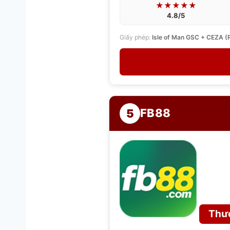
★★★★★
4.8/5
Giấy phép:
Isle of Man GSC + CEZA (P
FB88
5
Thưở