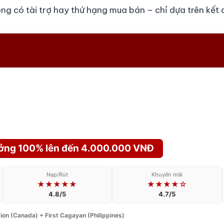
 có tài trợ hay thứ hạng mua bán – chỉ dựa trên kết q
ởng 100% lên đến 4.000.000 VNĐ
Nạp/Rút
Khuyến mãi
★★★★★
★★★★☆
4.8/5
4.7/5
n (Canada) + First Cagayan (Philippines)