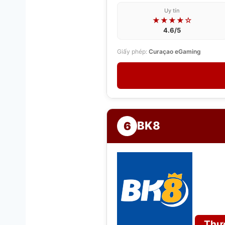
Uy tín
★★★★☆
4.6/5
Giấy phép:
Curaçao eGaming
BK8
6
Thư