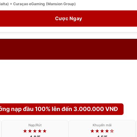
Malta) + Curaçao eGaming (Mansion Group)
Cược Ngay
ng nạp đầu 100% lên đến 3.000.000 VNĐ
Nạp/Rút
Khuyến mãi
★★★★★
★★★★☆
4.8/5
4.5/5