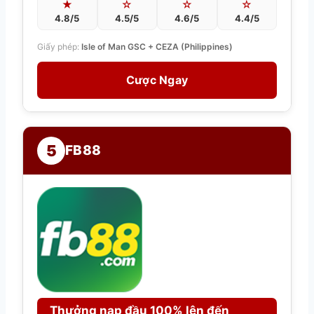
★
☆
☆
☆
4.8/5
4.5/5
4.6/5
4.4/5
Giấy phép:
Isle of Man GSC + CEZA (Philippines)
Cược Ngay
5
FB88
Thưởng nạp đầu 100% lên đến