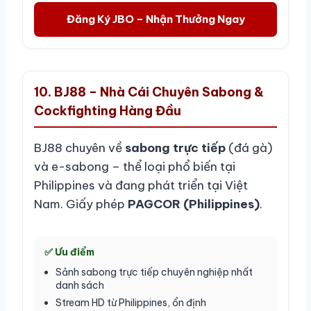
Đăng Ký JBO – Nhận Thưởng Ngay
10. BJ88 – Nhà Cái Chuyên Sabong &
Cockfighting Hàng Đầu
BJ88 chuyên về
sabong trực tiếp
(đá gà)
và e-sabong – thể loại phổ biến tại
Philippines và đang phát triển tại Việt
Nam. Giấy phép
PAGCOR (Philippines)
.
✅ Ưu điểm
Sảnh sabong trực tiếp chuyên nghiệp nhất
danh sách
Stream HD từ Philippines, ổn định