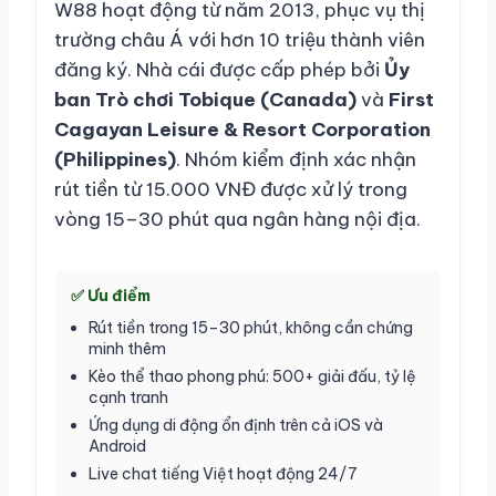
W88 hoạt động từ năm 2013, phục vụ thị
trường châu Á với hơn 10 triệu thành viên
đăng ký. Nhà cái được cấp phép bởi
Ủy
ban Trò chơi Tobique (Canada)
và
First
Cagayan Leisure & Resort Corporation
(Philippines)
. Nhóm kiểm định xác nhận
rút tiền từ 15.000 VNĐ được xử lý trong
vòng 15–30 phút qua ngân hàng nội địa.
✅ Ưu điểm
Rút tiền trong 15–30 phút, không cần chứng
minh thêm
Kèo thể thao phong phú: 500+ giải đấu, tỷ lệ
cạnh tranh
Ứng dụng di động ổn định trên cả iOS và
Android
Live chat tiếng Việt hoạt động 24/7