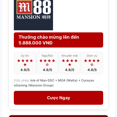
Thưởng chào mừng lên đến
5.888.000 VNĐ
Uy tín
Nạp/Rút
Khuyến mãi
Dịch vụ
★★★★
★★★★
★★★★
★★★★
★
☆
★
☆
4.9/5
4.6/5
4.8/5
4.6/5
Giấy phép:
Isle of Man GSC + MGA (Malta) + Curaçao
eGaming (Mansion Group)
Cược Ngay