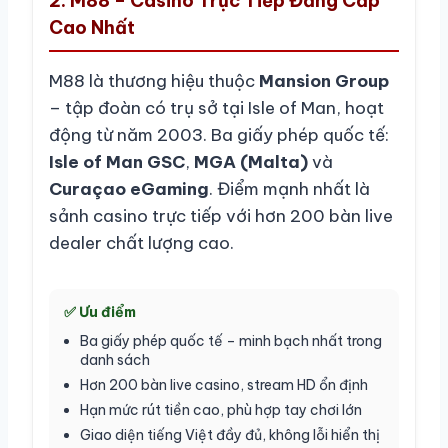
2. M88 – Casino Trực Tiếp Đẳng Cấp
Cao Nhất
M88 là thương hiệu thuộc
Mansion Group
– tập đoàn có trụ sở tại Isle of Man, hoạt
động từ năm 2003. Ba giấy phép quốc tế:
Isle of Man GSC
,
MGA (Malta)
và
Curaçao eGaming
. Điểm mạnh nhất là
sảnh casino trực tiếp với hơn 200 bàn live
dealer chất lượng cao.
✅ Ưu điểm
Ba giấy phép quốc tế – minh bạch nhất trong
danh sách
Hơn 200 bàn live casino, stream HD ổn định
Hạn mức rút tiền cao, phù hợp tay chơi lớn
Giao diện tiếng Việt đầy đủ, không lỗi hiển thị