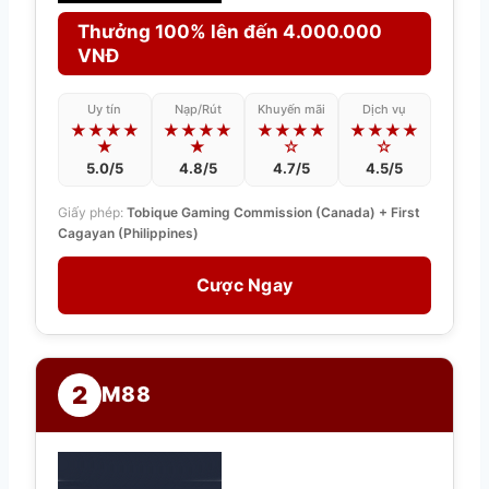
Thưởng 100% lên đến 4.000.000
VNĐ
Uy tín
Nạp/Rút
Khuyến mãi
Dịch vụ
★★★★
★★★★
★★★★
★★★★
★
★
☆
☆
5.0/5
4.8/5
4.7/5
4.5/5
Giấy phép:
Tobique Gaming Commission (Canada) + First
Cagayan (Philippines)
Cược Ngay
2
M88