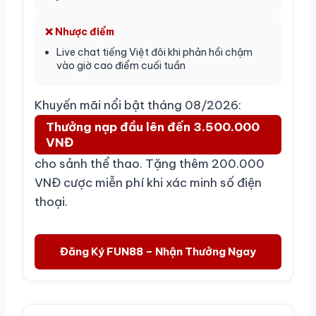
❌ Nhược điểm
Live chat tiếng Việt đôi khi phản hồi chậm
vào giờ cao điểm cuối tuần
Khuyến mãi nổi bật tháng 08/2026:
Thưởng nạp đầu lên đến 3.500.000
VNĐ
cho sảnh thể thao. Tặng thêm 200.000
VNĐ cược miễn phí khi xác minh số điện
thoại.
Đăng Ký FUN88 – Nhận Thưởng Ngay