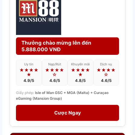
Thưởng chào mừng lên đến
5.888.000 VNĐ
Uy tín
Nạp/Rút
Khuyến mãi
Dịch vụ
★★★★
★★★★
★★★★
★★★★
★
☆
★
☆
4.9/5
4.6/5
4.8/5
4.6/5
Giấy phép:
Isle of Man GSC + MGA (Malta) + Curaçao
eGaming (Mansion Group)
Cược Ngay