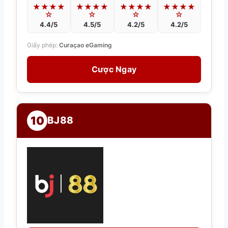
★★★★
★★★★
★★★★
★★★★
☆
☆
☆
☆
4.4/5
4.5/5
4.2/5
4.2/5
Giấy phép:
Curaçao eGaming
Cược Ngay
10
BJ88