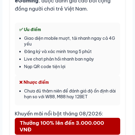
eGaming
, được đánh giá cao bởi cộng
đồng người chơi trẻ Việt Nam.
✅ Ưu điểm
Giao diện mobile mượt, tải nhanh ngay cả 4G
yếu
Đăng ký và xác minh trong 5 phút
Live chat phản hồi nhanh ban ngày
Nạp QR code tiện lợi
❌ Nhược điểm
Chưa đủ thâm niên để đánh giá độ ổn định dài
hạn so với W88, M88 hay 12BET
Khuyến mãi nổi bật tháng 08/2026:
Thưởng 100% lên đến 3.000.000
VNĐ