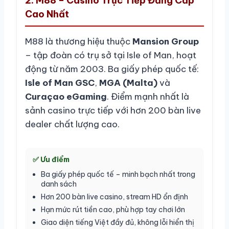
2. M88 – Casino Trực Tiếp Đẳng Cấp
Cao Nhất
M88 là thương hiệu thuộc
Mansion Group
– tập đoàn có trụ sở tại Isle of Man, hoạt
động từ năm 2003. Ba giấy phép quốc tế:
Isle of Man GSC
,
MGA (Malta)
và
Curaçao eGaming
. Điểm mạnh nhất là
sảnh casino trực tiếp với hơn 200 bàn live
dealer chất lượng cao.
✅ Ưu điểm
Ba giấy phép quốc tế – minh bạch nhất trong
danh sách
Hơn 200 bàn live casino, stream HD ổn định
Hạn mức rút tiền cao, phù hợp tay chơi lớn
Giao diện tiếng Việt đầy đủ, không lỗi hiển thị