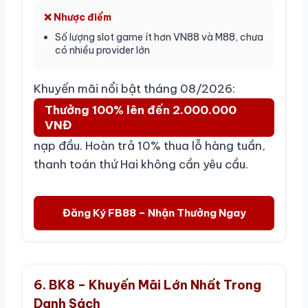
❌ Nhược điểm
Số lượng slot game ít hơn VN88 và M88, chưa
có nhiều provider lớn
Khuyến mãi nổi bật tháng 08/2026:
Thưởng 100% lên đến 2.000.000
VNĐ
nạp đầu. Hoàn trả 10% thua lỗ hàng tuần,
thanh toán thứ Hai không cần yêu cầu.
Đăng Ký FB88 – Nhận Thưởng Ngay
6. BK8 – Khuyến Mãi Lớn Nhất Trong
Danh Sách