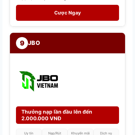
Cược Ngay
9
JBO
Thưởng nạp lần đầu lên đến
2.000.000 VNĐ
Uy tín
Nạp/Rút
Khuyến mãi
Dịch vụ