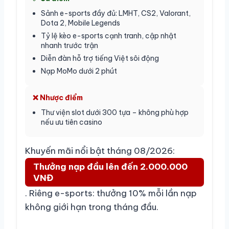
Sảnh e-sports đầy đủ: LMHT, CS2, Valorant,
Dota 2, Mobile Legends
Tỷ lệ kèo e-sports cạnh tranh, cập nhật
nhanh trước trận
Diễn đàn hỗ trợ tiếng Việt sôi động
Nạp MoMo dưới 2 phút
❌ Nhược điểm
Thư viện slot dưới 300 tựa – không phù hợp
nếu ưu tiên casino
Khuyến mãi nổi bật tháng 08/2026:
Thưởng nạp đầu lên đến 2.000.000
VNĐ
. Riêng e-sports: thưởng 10% mỗi lần nạp
không giới hạn trong tháng đầu.