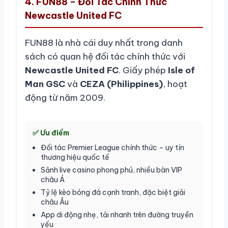
4. FUN88 – Đối Tác Chính Thức
Newcastle United FC
FUN88 là nhà cái duy nhất trong danh
sách có quan hệ đối tác chính thức với
Newcastle United FC
. Giấy phép
Isle of
Man GSC
và
CEZA (Philippines)
, hoạt
động từ năm 2009.
✅ Ưu điểm
Đối tác Premier League chính thức – uy tín
thương hiệu quốc tế
Sảnh live casino phong phú, nhiều bàn VIP
châu Á
Tỷ lệ kèo bóng đá cạnh tranh, đặc biệt giải
châu Âu
App di động nhẹ, tải nhanh trên đường truyền
yếu