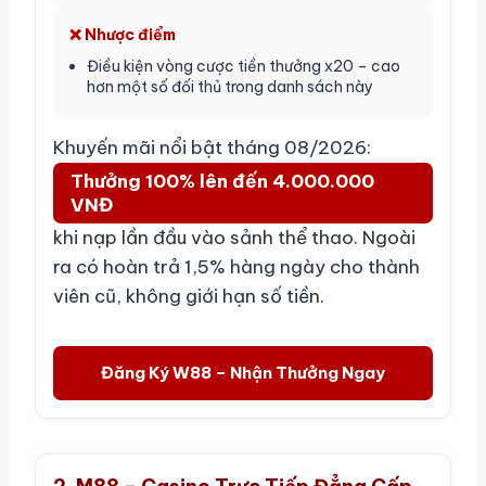
❌ Nhược điểm
Điều kiện vòng cược tiền thưởng x20 – cao
hơn một số đối thủ trong danh sách này
Khuyến mãi nổi bật tháng 08/2026:
Thưởng 100% lên đến 4.000.000
VNĐ
khi nạp lần đầu vào sảnh thể thao. Ngoài
ra có hoàn trả 1,5% hàng ngày cho thành
viên cũ, không giới hạn số tiền.
Đăng Ký W88 – Nhận Thưởng Ngay