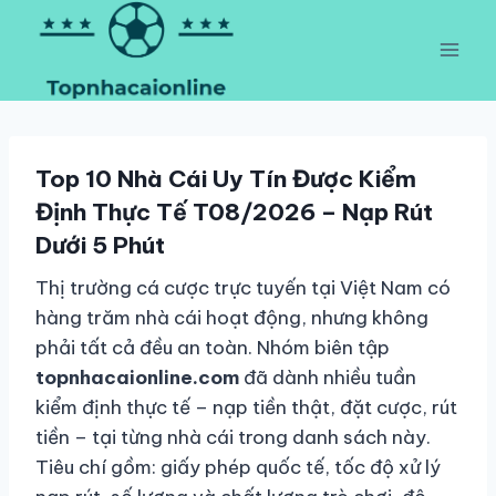
Skip
to
content
Top 10 Nhà Cái Uy Tín Được Kiểm
Định Thực Tế T08/2026 – Nạp Rút
Dưới 5 Phút
Thị trường cá cược trực tuyến tại Việt Nam có
hàng trăm nhà cái hoạt động, nhưng không
phải tất cả đều an toàn. Nhóm biên tập
topnhacaionline.com
đã dành nhiều tuần
kiểm định thực tế – nạp tiền thật, đặt cược, rút
tiền – tại từng nhà cái trong danh sách này.
Tiêu chí gồm: giấy phép quốc tế, tốc độ xử lý