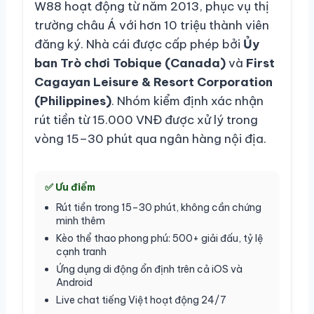
W88 hoạt động từ năm 2013, phục vụ thị
trường châu Á với hơn 10 triệu thành viên
đăng ký. Nhà cái được cấp phép bởi
Ủy
ban Trò chơi Tobique (Canada)
và
First
Cagayan Leisure & Resort Corporation
(Philippines)
. Nhóm kiểm định xác nhận
rút tiền từ 15.000 VNĐ được xử lý trong
vòng 15–30 phút qua ngân hàng nội địa.
✅ Ưu điểm
Rút tiền trong 15–30 phút, không cần chứng
minh thêm
Kèo thể thao phong phú: 500+ giải đấu, tỷ lệ
cạnh tranh
Ứng dụng di động ổn định trên cả iOS và
Android
Live chat tiếng Việt hoạt động 24/7