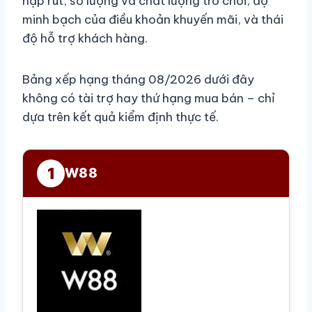
nạp rút, số lượng và chất lượng trò chơi, độ
minh bạch của điều khoản khuyến mãi, và thái
độ hỗ trợ khách hàng.
Bảng xếp hạng tháng 08/2026 dưới đây
không có tài trợ hay thứ hạng mua bán – chỉ
dựa trên kết quả kiểm định thực tế.
1
W88