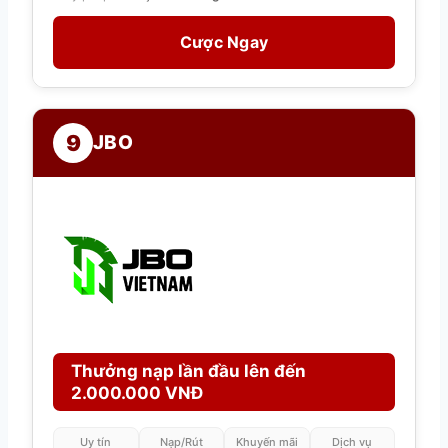
Cược Ngay
9
JBO
Thưởng nạp lần đầu lên đến
2.000.000 VNĐ
Uy tín
Nạp/Rút
Khuyến mãi
Dịch vụ