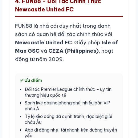
4. FUN88 – Đối Tác Chính Thức
Newcastle United FC
FUN88 là nhà cái duy nhất trong danh
sách có quan hệ đối tác chính thức với
Newcastle United FC
. Giấy phép
Isle of
Man GSC
và
CEZA (Philippines)
, hoạt
động từ năm 2009.
✅ Ưu điểm
Đối tác Premier League chính thức – uy tín
thương hiệu quốc tế
Sảnh live casino phong phú, nhiều bàn VIP
châu Á
Tỷ lệ kèo bóng đá cạnh tranh, đặc biệt giải
châu Âu
App di động nhẹ, tải nhanh trên đường truyền
yếu