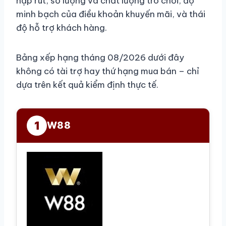
nạp rút, số lượng và chất lượng trò chơi, độ
minh bạch của điều khoản khuyến mãi, và thái
độ hỗ trợ khách hàng.
Bảng xếp hạng tháng 08/2026 dưới đây
không có tài trợ hay thứ hạng mua bán – chỉ
dựa trên kết quả kiểm định thực tế.
1
W88