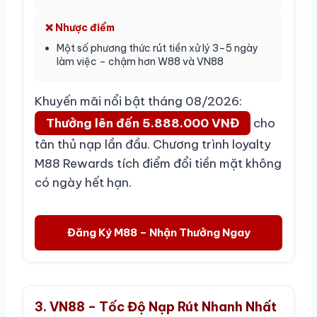
❌ Nhược điểm
Một số phương thức rút tiền xử lý 3–5 ngày
làm việc – chậm hơn W88 và VN88
Khuyến mãi nổi bật tháng 08/2026:
Thưởng lên đến 5.888.000 VNĐ
cho
tân thủ nạp lần đầu. Chương trình loyalty
M88 Rewards tích điểm đổi tiền mặt không
có ngày hết hạn.
Đăng Ký M88 – Nhận Thưởng Ngay
3. VN88 – Tốc Độ Nạp Rút Nhanh Nhất