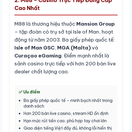
2. M88 – Casino Trực Tiếp Đẳng Cấp
Cao Nhất
M88 là thương hiệu thuộc
Mansion Group
– tập đoàn có trụ sở tại Isle of Man, hoạt
động từ năm 2003. Ba giấy phép quốc tế:
Isle of Man GSC
,
MGA (Malta)
và
Curaçao eGaming
. Điểm mạnh nhất là
sảnh casino trực tiếp với hơn 200 bàn live
dealer chất lượng cao.
✅ Ưu điểm
Ba giấy phép quốc tế – minh bạch nhất trong
danh sách
Hơn 200 bàn live casino, stream HD ổn định
Hạn mức rút tiền cao, phù hợp tay chơi lớn
Giao diện tiếng Việt đầy đủ, không lỗi hiển thị