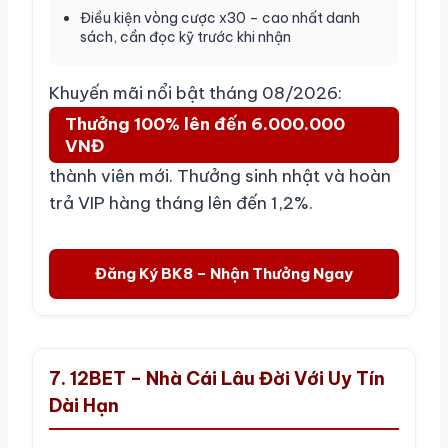
Điều kiện vòng cược x30 – cao nhất danh
sách, cần đọc kỹ trước khi nhận
Khuyến mãi nổi bật tháng 08/2026:
Thưởng 100% lên đến 6.000.000
VNĐ
thành viên mới. Thưởng sinh nhật và hoàn
trả VIP hàng tháng lên đến 1,2%.
Đăng Ký BK8 – Nhận Thưởng Ngay
7. 12BET – Nhà Cái Lâu Đời Với Uy Tín
Dài Hạn