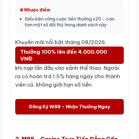
❌ Nhược điểm
Điều kiện vòng cược tiền thưởng x20 – cao
hơn một số đối thủ trong danh sách này
Khuyến mãi nổi bật tháng 08/2026:
Thưởng 100% lên đến 4.000.000
VNĐ
khi nạp lần đầu vào sảnh thể thao. Ngoài
ra có hoàn trả 1,5% hàng ngày cho thành
viên cũ, không giới hạn số tiền.
Đăng Ký W88 – Nhận Thưởng Ngay