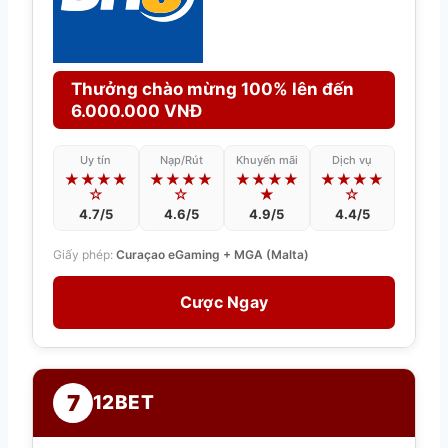
Thưởng chào mừng 100% lên đến
6.000.000 VNĐ
Uy tín
Nạp/Rút
Khuyến mãi
Dịch vụ
★★★★
★★★★
★★★★
★★★★
☆
☆
★
☆
4.7/5
4.6/5
4.9/5
4.4/5
Giấy phép:
Curaçao eGaming + MGA (Malta)
Cược Ngay
7
12BET