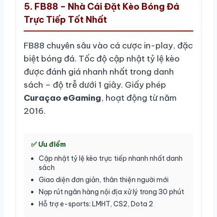
5. FB88 – Nhà Cái Đặt Kèo Bóng Đá
Trực Tiếp Tốt Nhất
FB88 chuyên sâu vào cá cược in-play, đặc
biệt bóng đá. Tốc độ cập nhật tỷ lệ kèo
được đánh giá nhanh nhất trong danh
sách – độ trễ dưới 1 giây. Giấy phép
Curaçao eGaming
, hoạt động từ năm
2016.
✅ Ưu điểm
Cập nhật tỷ lệ kèo trực tiếp nhanh nhất danh
sách
Giao diện đơn giản, thân thiện người mới
Nạp rút ngân hàng nội địa xử lý trong 30 phút
Hỗ trợ e-sports: LMHT, CS2, Dota 2