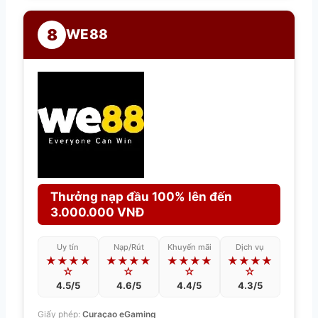
8
WE88
Thưởng nạp đầu 100% lên đến
3.000.000 VNĐ
Uy tín
Nạp/Rút
Khuyến mãi
Dịch vụ
★★★★
★★★★
★★★★
★★★★
☆
☆
☆
☆
4.5/5
4.6/5
4.4/5
4.3/5
Giấy phép:
Curaçao eGaming