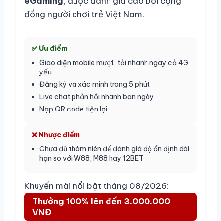
eGaming
, được đánh giá cao bởi cộng
đồng người chơi trẻ Việt Nam.
✅ Ưu điểm
Giao diện mobile mượt, tải nhanh ngay cả 4G
yếu
Đăng ký và xác minh trong 5 phút
Live chat phản hồi nhanh ban ngày
Nạp QR code tiện lợi
❌ Nhược điểm
Chưa đủ thâm niên để đánh giá độ ổn định dài
hạn so với W88, M88 hay 12BET
Khuyến mãi nổi bật tháng 08/2026:
Thưởng 100% lên đến 3.000.000
VNĐ