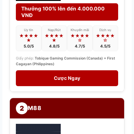
Thưởng 100% lên đến 4.000.000
VNĐ
Uy tín
Nạp/Rút
Khuyến mãi
Dịch vụ
★★★★
★★★★
★★★★
★★★★
★
★
☆
☆
5.0/5
4.8/5
4.7/5
4.5/5
Giấy phép:
Tobique Gaming Commission (Canada) + First
Cagayan (Philippines)
Cược Ngay
2
M88