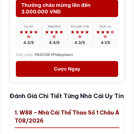
Thưởng chào mừng lên đến
3.000.000 VNĐ
Uy tín
Nạp/Rút
Khuyến mãi
Dịch vụ
★★★★
★★★★
★★★★
★★★☆
☆
☆
☆
☆
4.3/5
4.4/5
4.3/5
4.1/5
Giấy phép:
PAGCOR (Philippines)
Cược Ngay
Đánh Giá Chi Tiết Từng Nhà Cái Uy Tín
1. W88 – Nhà Cái Thể Thao Số 1 Châu Á
T08/2026