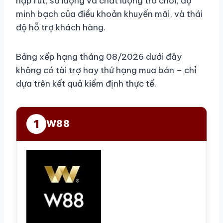
nạp rút, số lượng và chất lượng trò chơi, độ
minh bạch của điều khoản khuyến mãi, và thái
độ hỗ trợ khách hàng.
Bảng xếp hạng tháng 08/2026 dưới đây
không có tài trợ hay thứ hạng mua bán – chỉ
dựa trên kết quả kiểm định thực tế.
1
W88