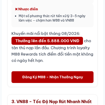
❌ Nhược điểm
Một số phương thức rút tiền xử lý 3–5 ngày
làm việc – chậm hơn W88 và VN88
Khuyến mãi nổi bật tháng 08/2026:
Thưởng lên đến 5.888.000 VNĐ
cho
tân thủ nạp lần đầu. Chương trình loyalty
M88 Rewards tích điểm đổi tiền mặt không
có ngày hết hạn.
Đăng Ký M88 – Nhận Thưởng Ngay
3. VN88 – Tốc Độ Nạp Rút Nhanh Nhất