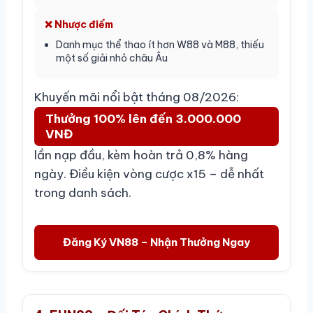
❌ Nhược điểm
Danh mục thể thao ít hơn W88 và M88, thiếu
một số giải nhỏ châu Âu
Khuyến mãi nổi bật tháng 08/2026:
Thưởng 100% lên đến 3.000.000
VNĐ
lần nạp đầu, kèm hoàn trả 0,8% hàng
ngày. Điều kiện vòng cược x15 – dễ nhất
trong danh sách.
Đăng Ký VN88 – Nhận Thưởng Ngay