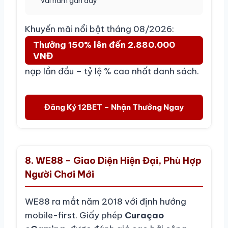
vài năm gần đây
Khuyến mãi nổi bật tháng 08/2026:
Thưởng 150% lên đến 2.880.000
VNĐ
nạp lần đầu – tỷ lệ % cao nhất danh sách.
Đăng Ký 12BET – Nhận Thưởng Ngay
8. WE88 – Giao Diện Hiện Đại, Phù Hợp
Người Chơi Mới
WE88 ra mắt năm 2018 với định hướng
mobile-first. Giấy phép
Curaçao