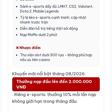
Sảnh e-sports đầy đủ: LMHT, CS2, Valorant,
Dota 2, Mobile Legends
Tỷ lệ kèo e-sports cạnh tranh, cập nhật
nhanh trước trận
Diễn đàn hỗ trợ tiếng Việt sôi động
Nạp MoMo dưới 2 phút
❌ Nhược điểm
Thư viện slot dưới 300 tựa – không phù hợp
nếu ưu tiên casino
Khuyến mãi nổi bật tháng 08/2026:
Thưởng nạp đầu lên đến 2.000.000
VNĐ
. Riêng e-sports: thưởng 10% mỗi lần nạp
không giới hạn trong tháng đầu.