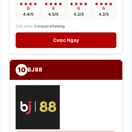
★★★★
★★★★
★★★★
★★★★
☆
☆
☆
☆
4.4/5
4.5/5
4.2/5
4.2/5
Giấy phép:
Curaçao eGaming
Cược Ngay
10
BJ88