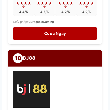
★★★★
★★★★
★★★★
★★★★
☆
☆
☆
☆
4.4/5
4.5/5
4.2/5
4.2/5
Giấy phép:
Curaçao eGaming
Cược Ngay
10
BJ88