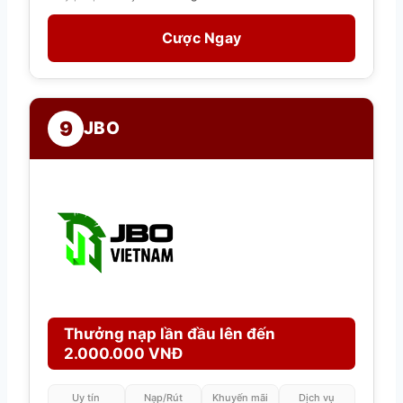
Cược Ngay
9
JBO
Thưởng nạp lần đầu lên đến
2.000.000 VNĐ
Uy tín
Nạp/Rút
Khuyến mãi
Dịch vụ