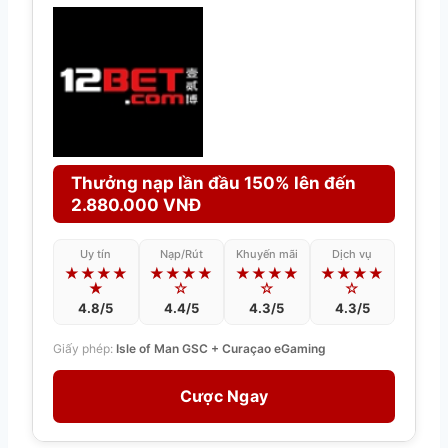
Thưởng nạp lần đầu 150% lên đến
2.880.000 VNĐ
Uy tín
Nạp/Rút
Khuyến mãi
Dịch vụ
★★★★
★★★★
★★★★
★★★★
★
☆
☆
☆
4.8/5
4.4/5
4.3/5
4.3/5
Giấy phép:
Isle of Man GSC + Curaçao eGaming
Cược Ngay