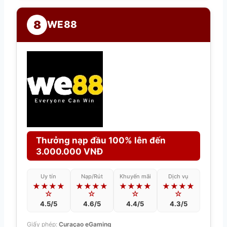
8
WE88
Thưởng nạp đầu 100% lên đến
3.000.000 VNĐ
Uy tín
Nạp/Rút
Khuyến mãi
Dịch vụ
★★★★
★★★★
★★★★
★★★★
☆
☆
☆
☆
4.5/5
4.6/5
4.4/5
4.3/5
Giấy phép:
Curaçao eGaming