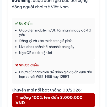
eGaming
, được đánh giá cao bởi cộng
đồng người chơi trẻ Việt Nam.
✅ Ưu điểm
Giao diện mobile mượt, tải nhanh ngay cả 4G
yếu
Đăng ký và xác minh trong 5 phút
Live chat phản hồi nhanh ban ngày
Nạp QR code tiện lợi
❌ Nhược điểm
Chưa đủ thâm niên để đánh giá độ ổn định dài
hạn so với W88, M88 hay 12BET
Khuyến mãi nổi bật tháng 08/2026:
Thưởng 100% lên đến 3.000.000
VNĐ