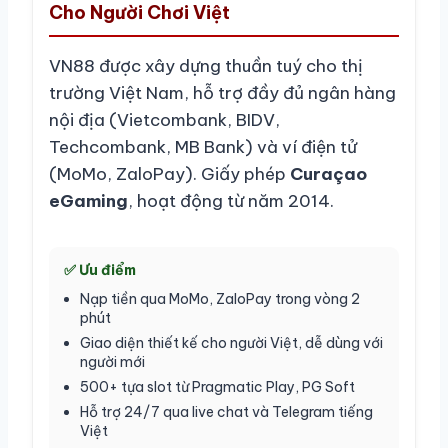
Cho Người Chơi Việt
VN88 được xây dựng thuần tuý cho thị
trường Việt Nam, hỗ trợ đầy đủ ngân hàng
nội địa (Vietcombank, BIDV,
Techcombank, MB Bank) và ví điện tử
(MoMo, ZaloPay). Giấy phép
Curaçao
eGaming
, hoạt động từ năm 2014.
✅ Ưu điểm
Nạp tiền qua MoMo, ZaloPay trong vòng 2
phút
Giao diện thiết kế cho người Việt, dễ dùng với
người mới
500+ tựa slot từ Pragmatic Play, PG Soft
Hỗ trợ 24/7 qua live chat và Telegram tiếng
Việt