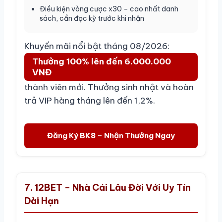
Điều kiện vòng cược x30 – cao nhất danh
sách, cần đọc kỹ trước khi nhận
Khuyến mãi nổi bật tháng 08/2026:
Thưởng 100% lên đến 6.000.000
VNĐ
thành viên mới. Thưởng sinh nhật và hoàn
trả VIP hàng tháng lên đến 1,2%.
Đăng Ký BK8 – Nhận Thưởng Ngay
7. 12BET – Nhà Cái Lâu Đời Với Uy Tín
Dài Hạn