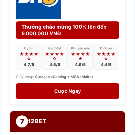
Thưởng chào mừng 100% lên đến
6.000.000 VNĐ
Uy tín
Nạp/Rút
Khuyến mãi
Dịch vụ
★★★★
★★★★
★★★★
★★★★
☆
☆
★
☆
4.7/5
4.6/5
4.9/5
4.4/5
Giấy phép:
Curaçao eGaming + MGA (Malta)
Cược Ngay
7
12BET