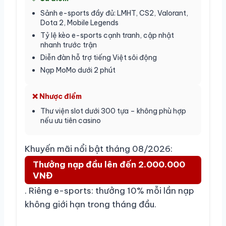
Sảnh e-sports đầy đủ: LMHT, CS2, Valorant,
Dota 2, Mobile Legends
Tỷ lệ kèo e-sports cạnh tranh, cập nhật
nhanh trước trận
Diễn đàn hỗ trợ tiếng Việt sôi động
Nạp MoMo dưới 2 phút
❌ Nhược điểm
Thư viện slot dưới 300 tựa – không phù hợp
nếu ưu tiên casino
Khuyến mãi nổi bật tháng 08/2026:
Thưởng nạp đầu lên đến 2.000.000
VNĐ
. Riêng e-sports: thưởng 10% mỗi lần nạp
không giới hạn trong tháng đầu.