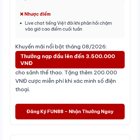
❌ Nhược điểm
Live chat tiếng Việt đôi khi phản hồi chậm
vào giờ cao điểm cuối tuần
Khuyến mãi nổi bật tháng 08/2026:
Thưởng nạp đầu lên đến 3.500.000
VNĐ
cho sảnh thể thao. Tặng thêm 200.000
VNĐ cược miễn phí khi xác minh số điện
thoại.
Đăng Ký FUN88 – Nhận Thưởng Ngay