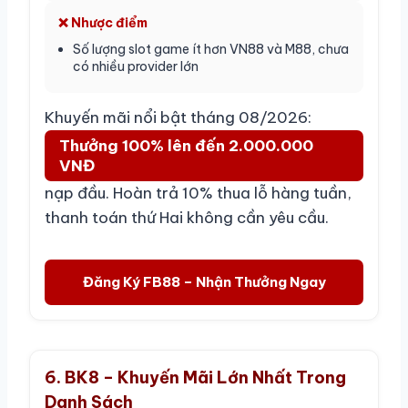
❌ Nhược điểm
Số lượng slot game ít hơn VN88 và M88, chưa
có nhiều provider lớn
Khuyến mãi nổi bật tháng 08/2026:
Thưởng 100% lên đến 2.000.000
VNĐ
nạp đầu. Hoàn trả 10% thua lỗ hàng tuần,
thanh toán thứ Hai không cần yêu cầu.
Đăng Ký FB88 – Nhận Thưởng Ngay
6. BK8 – Khuyến Mãi Lớn Nhất Trong
Danh Sách