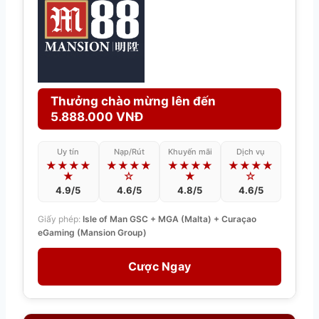
Thưởng chào mừng lên đến
5.888.000 VNĐ
Uy tín
Nạp/Rút
Khuyến mãi
Dịch vụ
★★★★
★★★★
★★★★
★★★★
★
☆
★
☆
4.9/5
4.6/5
4.8/5
4.6/5
Giấy phép:
Isle of Man GSC + MGA (Malta) + Curaçao
eGaming (Mansion Group)
Cược Ngay