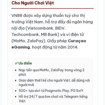
Cho Người Chơi Việt
VN88 được xây dựng thuần tuý cho thị
trường Việt Nam, hỗ trợ đầy đủ ngân hàng
nội địa (Vietcombank, BIDV,
Techcombank, MB Bank) và ví điện tử
(MoMo, ZaloPay). Giấy phép
Curaçao
eGaming
, hoạt động từ năm 2014.
✅ Ưu điểm
Nạp tiền qua MoMo, ZaloPay trong vòng 2
phút
Giao diện thiết kế cho người Việt, dễ dùng với
người mới
500+ tựa slot từ Pragmatic Play, PG Soft
Hỗ trợ 24/7 qua live chat và Telegram tiếng
Việt