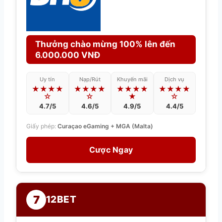
Thưởng chào mừng 100% lên đến
6.000.000 VNĐ
Uy tín
Nạp/Rút
Khuyến mãi
Dịch vụ
★★★★
★★★★
★★★★
★★★★
☆
☆
★
☆
4.7/5
4.6/5
4.9/5
4.4/5
Giấy phép:
Curaçao eGaming + MGA (Malta)
Cược Ngay
7
12BET