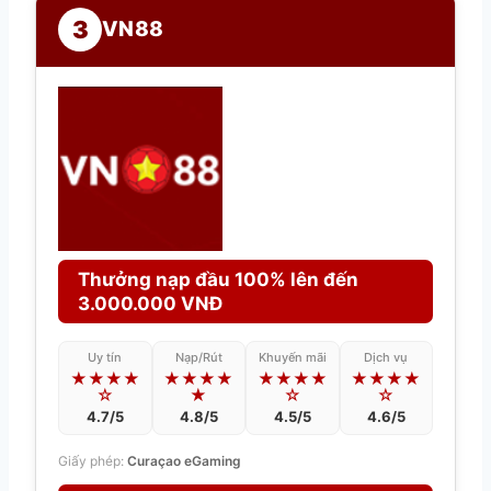
3
VN88
Thưởng nạp đầu 100% lên đến
3.000.000 VNĐ
Uy tín
Nạp/Rút
Khuyến mãi
Dịch vụ
★★★★
★★★★
★★★★
★★★★
☆
★
☆
☆
4.7/5
4.8/5
4.5/5
4.6/5
Giấy phép:
Curaçao eGaming