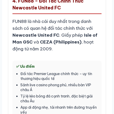
4. FUN88 – Đối Tác Chính Thức
Newcastle United FC
FUN88 là nhà cái duy nhất trong danh
sách có quan hệ đối tác chính thức với
Newcastle United FC
. Giấy phép
Isle of
Man GSC
và
CEZA (Philippines)
, hoạt
động từ năm 2009.
✅ Ưu điểm
Đối tác Premier League chính thức – uy tín
thương hiệu quốc tế
Sảnh live casino phong phú, nhiều bàn VIP
châu Á
Tỷ lệ kèo bóng đá cạnh tranh, đặc biệt giải
châu Âu
App di động nhẹ, tải nhanh trên đường truyền
yếu