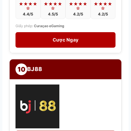
★★★★
★★★★
★★★★
★★★★
☆
☆
☆
☆
4.4/5
4.5/5
4.2/5
4.2/5
Giấy phép:
Curaçao eGaming
Cược Ngay
10
BJ88