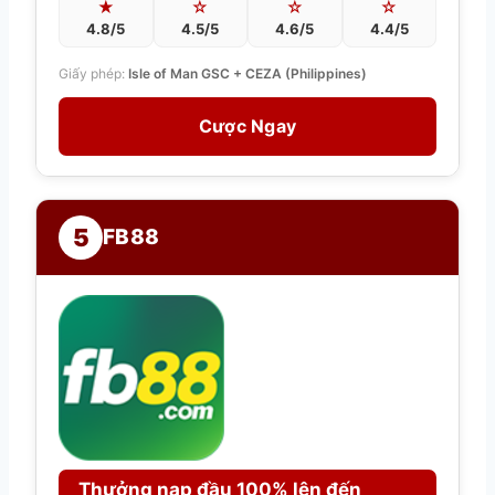
★
☆
☆
☆
4.8/5
4.5/5
4.6/5
4.4/5
Giấy phép:
Isle of Man GSC + CEZA (Philippines)
Cược Ngay
5
FB88
Thưởng nạp đầu 100% lên đến