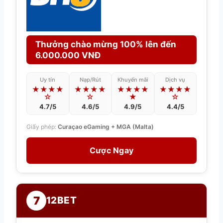
Thưởng chào mừng 100% lên đến
6.000.000 VNĐ
Uy tín
Nạp/Rút
Khuyến mãi
Dịch vụ
★★★★
★★★★
★★★★
★★★★
☆
☆
★
☆
4.7/5
4.6/5
4.9/5
4.4/5
Giấy phép:
Curaçao eGaming + MGA (Malta)
Cược Ngay
7
12BET