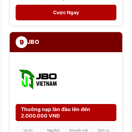
Cược Ngay
9
JBO
Thưởng nạp lần đầu lên đến
2.000.000 VNĐ
Uy tín
Nạp/Rút
Khuyến mãi
Dịch vụ