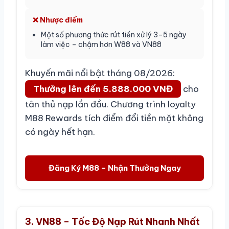
❌ Nhược điểm
Một số phương thức rút tiền xử lý 3–5 ngày
làm việc – chậm hơn W88 và VN88
Khuyến mãi nổi bật tháng 08/2026:
Thưởng lên đến 5.888.000 VNĐ
cho
tân thủ nạp lần đầu. Chương trình loyalty
M88 Rewards tích điểm đổi tiền mặt không
có ngày hết hạn.
Đăng Ký M88 – Nhận Thưởng Ngay
3. VN88 – Tốc Độ Nạp Rút Nhanh Nhất