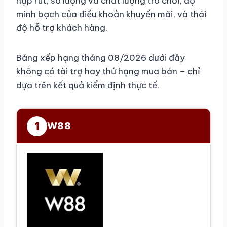
nạp rút, số lượng và chất lượng trò chơi, độ
minh bạch của điều khoản khuyến mãi, và thái
độ hỗ trợ khách hàng.
Bảng xếp hạng tháng 08/2026 dưới đây
không có tài trợ hay thứ hạng mua bán – chỉ
dựa trên kết quả kiểm định thực tế.
1
W88