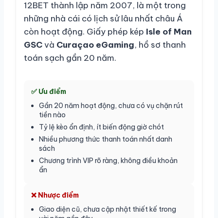
12BET thành lập năm 2007, là một trong
những nhà cái có lịch sử lâu nhất châu Á
còn hoạt động. Giấy phép kép
Isle of Man
GSC
và
Curaçao eGaming
, hồ sơ thanh
toán sạch gần 20 năm.
✅ Ưu điểm
Gần 20 năm hoạt động, chưa có vụ chặn rút
tiền nào
Tỷ lệ kèo ổn định, ít biến động giờ chót
Nhiều phương thức thanh toán nhất danh
sách
Chương trình VIP rõ ràng, không điều khoản
ẩn
❌ Nhược điểm
Giao diện cũ, chưa cập nhật thiết kế trong