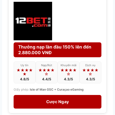
Thưởng nạp lần đầu 150% lên đến
2.880.000 VNĐ
Uy tín
Nạp/Rút
Khuyến mãi
Dịch vụ
★★★★
★★★★
★★★★
★★★★
★
☆
☆
☆
4.8/5
4.4/5
4.3/5
4.3/5
Giấy phép:
Isle of Man GSC + Curaçao eGaming
Cược Ngay