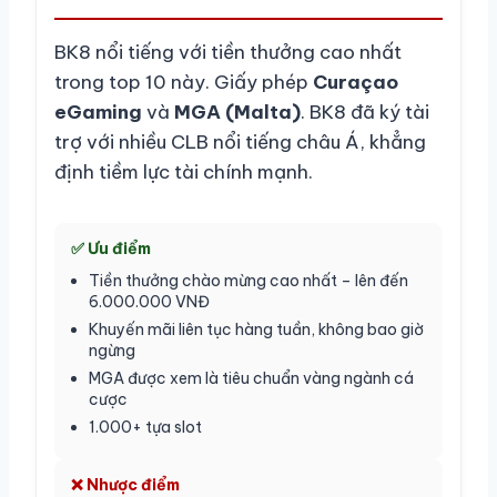
BK8 nổi tiếng với tiền thưởng cao nhất
trong top 10 này. Giấy phép
Curaçao
eGaming
và
MGA (Malta)
. BK8 đã ký tài
trợ với nhiều CLB nổi tiếng châu Á, khẳng
định tiềm lực tài chính mạnh.
✅ Ưu điểm
Tiền thưởng chào mừng cao nhất – lên đến
6.000.000 VNĐ
Khuyến mãi liên tục hàng tuần, không bao giờ
ngừng
MGA được xem là tiêu chuẩn vàng ngành cá
cược
1.000+ tựa slot
❌ Nhược điểm