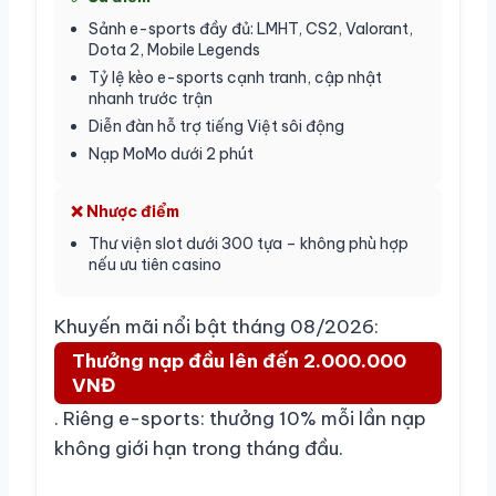
Sảnh e-sports đầy đủ: LMHT, CS2, Valorant,
Dota 2, Mobile Legends
Tỷ lệ kèo e-sports cạnh tranh, cập nhật
nhanh trước trận
Diễn đàn hỗ trợ tiếng Việt sôi động
Nạp MoMo dưới 2 phút
❌ Nhược điểm
Thư viện slot dưới 300 tựa – không phù hợp
nếu ưu tiên casino
Khuyến mãi nổi bật tháng 08/2026:
Thưởng nạp đầu lên đến 2.000.000
VNĐ
. Riêng e-sports: thưởng 10% mỗi lần nạp
không giới hạn trong tháng đầu.