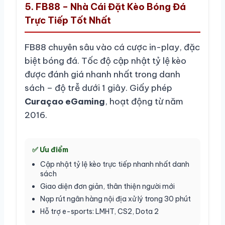
5. FB88 – Nhà Cái Đặt Kèo Bóng Đá
Trực Tiếp Tốt Nhất
FB88 chuyên sâu vào cá cược in-play, đặc
biệt bóng đá. Tốc độ cập nhật tỷ lệ kèo
được đánh giá nhanh nhất trong danh
sách – độ trễ dưới 1 giây. Giấy phép
Curaçao eGaming
, hoạt động từ năm
2016.
✅ Ưu điểm
Cập nhật tỷ lệ kèo trực tiếp nhanh nhất danh
sách
Giao diện đơn giản, thân thiện người mới
Nạp rút ngân hàng nội địa xử lý trong 30 phút
Hỗ trợ e-sports: LMHT, CS2, Dota 2