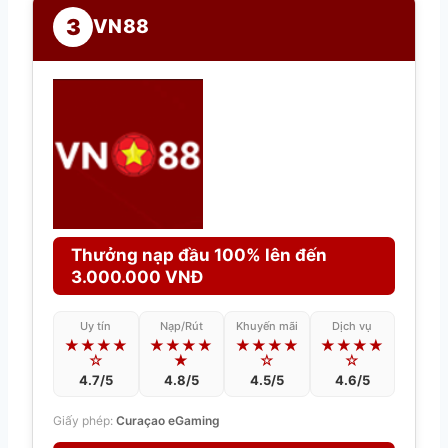
3
VN88
Thưởng nạp đầu 100% lên đến
3.000.000 VNĐ
Uy tín
Nạp/Rút
Khuyến mãi
Dịch vụ
★★★★
★★★★
★★★★
★★★★
☆
★
☆
☆
4.7/5
4.8/5
4.5/5
4.6/5
Giấy phép:
Curaçao eGaming