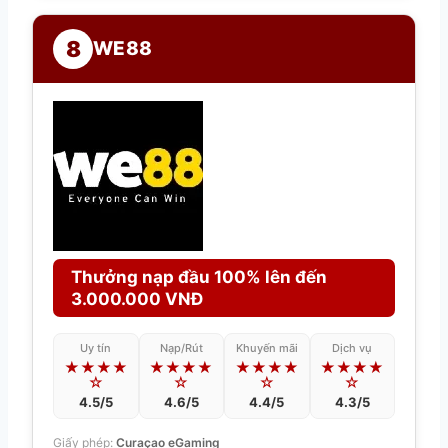
8
WE88
Thưởng nạp đầu 100% lên đến
3.000.000 VNĐ
Uy tín
Nạp/Rút
Khuyến mãi
Dịch vụ
★★★★
★★★★
★★★★
★★★★
☆
☆
☆
☆
4.5/5
4.6/5
4.4/5
4.3/5
Giấy phép:
Curaçao eGaming