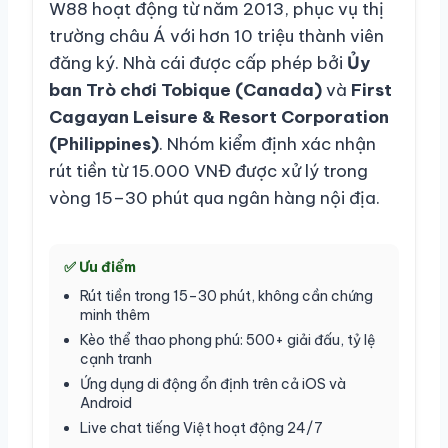
W88 hoạt động từ năm 2013, phục vụ thị
trường châu Á với hơn 10 triệu thành viên
đăng ký. Nhà cái được cấp phép bởi
Ủy
ban Trò chơi Tobique (Canada)
và
First
Cagayan Leisure & Resort Corporation
(Philippines)
. Nhóm kiểm định xác nhận
rút tiền từ 15.000 VNĐ được xử lý trong
vòng 15–30 phút qua ngân hàng nội địa.
✅ Ưu điểm
Rút tiền trong 15–30 phút, không cần chứng
minh thêm
Kèo thể thao phong phú: 500+ giải đấu, tỷ lệ
cạnh tranh
Ứng dụng di động ổn định trên cả iOS và
Android
Live chat tiếng Việt hoạt động 24/7