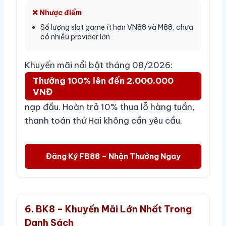
❌ Nhược điểm
Số lượng slot game ít hơn VN88 và M88, chưa
có nhiều provider lớn
Khuyến mãi nổi bật tháng 08/2026:
Thưởng 100% lên đến 2.000.000
VNĐ
nạp đầu. Hoàn trả 10% thua lỗ hàng tuần,
thanh toán thứ Hai không cần yêu cầu.
Đăng Ký FB88 – Nhận Thưởng Ngay
6. BK8 – Khuyến Mãi Lớn Nhất Trong
Danh Sách