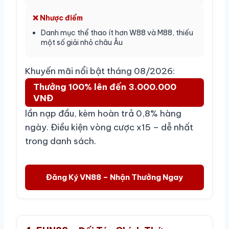
❌ Nhược điểm
Danh mục thể thao ít hơn W88 và M88, thiếu
một số giải nhỏ châu Âu
Khuyến mãi nổi bật tháng 08/2026:
Thưởng 100% lên đến 3.000.000
VNĐ
lần nạp đầu, kèm hoàn trả 0,8% hàng
ngày. Điều kiện vòng cược x15 – dễ nhất
trong danh sách.
Đăng Ký VN88 – Nhận Thưởng Ngay