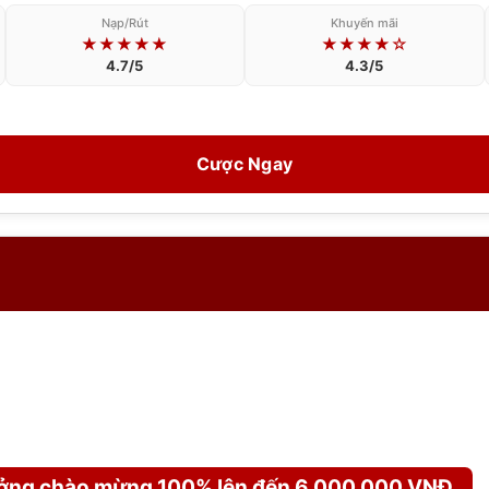
Nạp/Rút
Khuyến mãi
★★★★★
★★★★☆
4.7/5
4.3/5
Cược Ngay
ởng chào mừng 100% lên đến 6.000.000 VNĐ