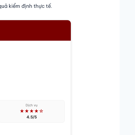
uả kiểm định thực tế.
Dịch vụ
★★★★☆
4.5/5