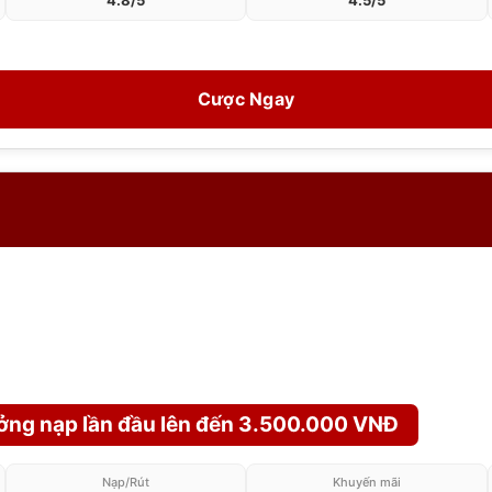
Cược Ngay
ng nạp lần đầu lên đến 3.500.000 VNĐ
Nạp/Rút
Khuyến mãi