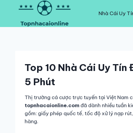
Skip
to
Nhà Cái Uy Tí
content
Top 10 Nhà Cái Uy Tín
5 Phút
Thị trường cá cược trực tuyến tại Việt Nam 
topnhacaionline.com
đã dành nhiều tuần kiể
gồm: giấy phép quốc tế, tốc độ xử lý nạp rút
hàng.