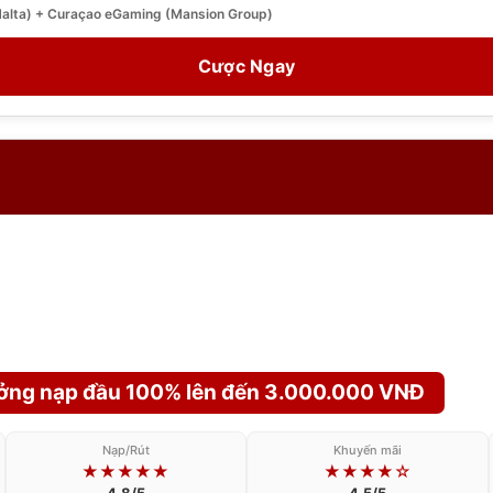
Malta) + Curaçao eGaming (Mansion Group)
Cược Ngay
ng nạp đầu 100% lên đến 3.000.000 VNĐ
Nạp/Rút
Khuyến mãi
★★★★★
★★★★☆
4.8/5
4.5/5