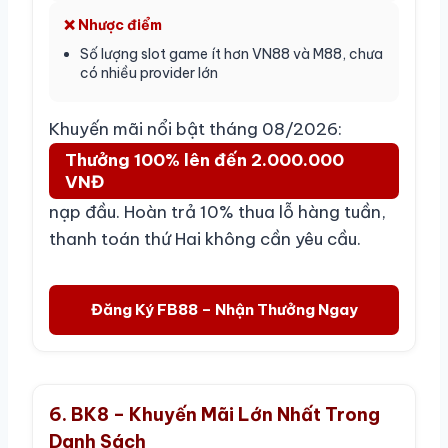
❌ Nhược điểm
Số lượng slot game ít hơn VN88 và M88, chưa
có nhiều provider lớn
Khuyến mãi nổi bật tháng 08/2026:
Thưởng 100% lên đến 2.000.000
VNĐ
nạp đầu. Hoàn trả 10% thua lỗ hàng tuần,
thanh toán thứ Hai không cần yêu cầu.
Đăng Ký FB88 – Nhận Thưởng Ngay
6. BK8 – Khuyến Mãi Lớn Nhất Trong
Danh Sách