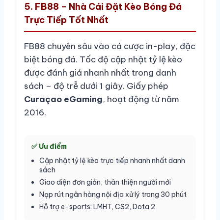
5. FB88 – Nhà Cái Đặt Kèo Bóng Đá
Trực Tiếp Tốt Nhất
FB88 chuyên sâu vào cá cược in-play, đặc
biệt bóng đá. Tốc độ cập nhật tỷ lệ kèo
được đánh giá nhanh nhất trong danh
sách – độ trễ dưới 1 giây. Giấy phép
Curaçao eGaming
, hoạt động từ năm
2016.
✅ Ưu điểm
Cập nhật tỷ lệ kèo trực tiếp nhanh nhất danh
sách
Giao diện đơn giản, thân thiện người mới
Nạp rút ngân hàng nội địa xử lý trong 30 phút
Hỗ trợ e-sports: LMHT, CS2, Dota 2