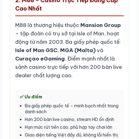
2. M88 – Casino Trực Tiếp Đẳng Cấp
Cao Nhất
M88 là thương hiệu thuộc
Mansion Group
– tập đoàn có trụ sở tại Isle of Man, hoạt
động từ năm 2003. Ba giấy phép quốc tế:
Isle of Man GSC
,
MGA (Malta)
và
Curaçao eGaming
. Điểm mạnh nhất là
sảnh casino trực tiếp với hơn 200 bàn live
dealer chất lượng cao.
✅ Ưu điểm
Ba giấy phép quốc tế – minh bạch nhất trong
danh sách
Hơn 200 bàn live casino, stream HD ổn định
Hạn mức rút tiền cao, phù hợp tay chơi lớn
Giao diện tiếng Việt đầy đủ, không lỗi hiển thị