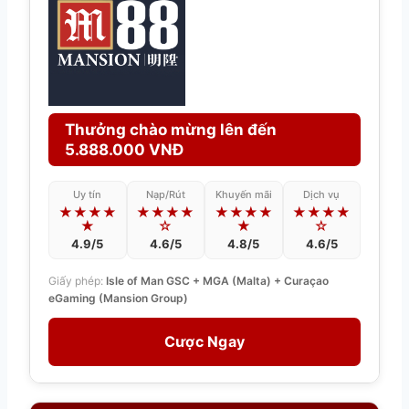
Thưởng chào mừng lên đến
5.888.000 VNĐ
Uy tín
Nạp/Rút
Khuyến mãi
Dịch vụ
★★★★
★★★★
★★★★
★★★★
★
☆
★
☆
4.9/5
4.6/5
4.8/5
4.6/5
Giấy phép:
Isle of Man GSC + MGA (Malta) + Curaçao
eGaming (Mansion Group)
Cược Ngay