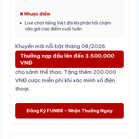
❌ Nhược điểm
Live chat tiếng Việt đôi khi phản hồi chậm
vào giờ cao điểm cuối tuần
Khuyến mãi nổi bật tháng 08/2026:
Thưởng nạp đầu lên đến 3.500.000
VNĐ
cho sảnh thể thao. Tặng thêm 200.000
VNĐ cược miễn phí khi xác minh số điện
thoại.
Đăng Ký FUN88 – Nhận Thưởng Ngay