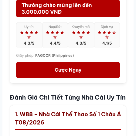
Thưởng chào mừng lên đến
3.000.000 VNĐ
Uy tín
Nạp/Rút
Khuyến mãi
Dịch vụ
★★★★
★★★★
★★★★
★★★☆
☆
☆
☆
☆
4.3/5
4.4/5
4.3/5
4.1/5
Giấy phép:
PAGCOR (Philippines)
Cược Ngay
Đánh Giá Chi Tiết Từng Nhà Cái Uy Tín
1. W88 – Nhà Cái Thể Thao Số 1 Châu Á
T08/2026