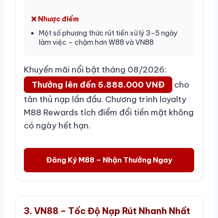
❌ Nhược điểm
Một số phương thức rút tiền xử lý 3–5 ngày
làm việc – chậm hơn W88 và VN88
Khuyến mãi nổi bật tháng 08/2026:
Thưởng lên đến 5.888.000 VNĐ
cho
tân thủ nạp lần đầu. Chương trình loyalty
M88 Rewards tích điểm đổi tiền mặt không
có ngày hết hạn.
Đăng Ký M88 – Nhận Thưởng Ngay
3. VN88 – Tốc Độ Nạp Rút Nhanh Nhất