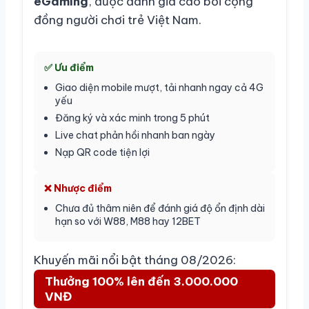
eGaming
, được đánh giá cao bởi cộng
đồng người chơi trẻ Việt Nam.
✅ Ưu điểm
Giao diện mobile mượt, tải nhanh ngay cả 4G
yếu
Đăng ký và xác minh trong 5 phút
Live chat phản hồi nhanh ban ngày
Nạp QR code tiện lợi
❌ Nhược điểm
Chưa đủ thâm niên để đánh giá độ ổn định dài
hạn so với W88, M88 hay 12BET
Khuyến mãi nổi bật tháng 08/2026:
Thưởng 100% lên đến 3.000.000
VNĐ