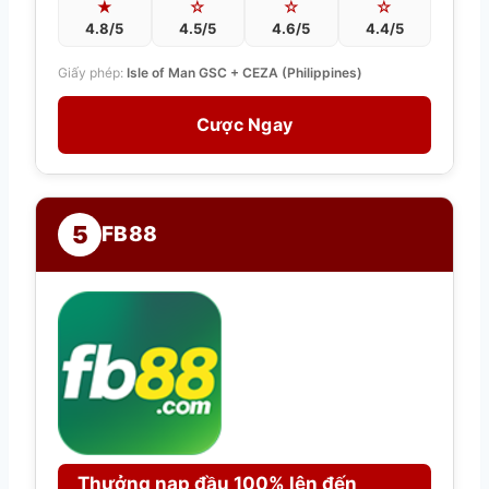
★
☆
☆
☆
4.8/5
4.5/5
4.6/5
4.4/5
Giấy phép:
Isle of Man GSC + CEZA (Philippines)
Cược Ngay
5
FB88
Thưởng nạp đầu 100% lên đến