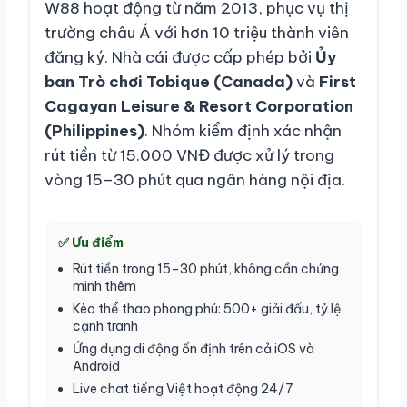
W88 hoạt động từ năm 2013, phục vụ thị
trường châu Á với hơn 10 triệu thành viên
đăng ký. Nhà cái được cấp phép bởi
Ủy
ban Trò chơi Tobique (Canada)
và
First
Cagayan Leisure & Resort Corporation
(Philippines)
. Nhóm kiểm định xác nhận
rút tiền từ 15.000 VNĐ được xử lý trong
vòng 15–30 phút qua ngân hàng nội địa.
✅ Ưu điểm
Rút tiền trong 15–30 phút, không cần chứng
minh thêm
Kèo thể thao phong phú: 500+ giải đấu, tỷ lệ
cạnh tranh
Ứng dụng di động ổn định trên cả iOS và
Android
Live chat tiếng Việt hoạt động 24/7