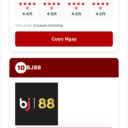
★★★★
★★★★
★★★★
★★★★
☆
☆
☆
☆
4.4/5
4.5/5
4.2/5
4.2/5
Giấy phép:
Curaçao eGaming
Cược Ngay
10
BJ88