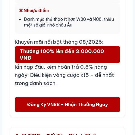
❌ Nhược điểm
Danh mục thể thao ít hơn W88 và M88, thiếu
một số giải nhỏ châu Âu
Khuyến mãi nổi bật tháng 08/2026:
Thưởng 100% lên đến 3.000.000
VNĐ
lần nạp đầu, kèm hoàn trả 0,8% hàng
ngày. Điều kiện vòng cược x15 – dễ nhất
trong danh sách.
Đăng Ký VN88 – Nhận Thưởng Ngay