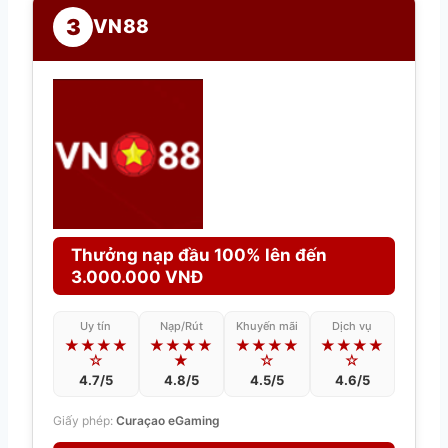
3
VN88
Thưởng nạp đầu 100% lên đến
3.000.000 VNĐ
Uy tín
Nạp/Rút
Khuyến mãi
Dịch vụ
★★★★
★★★★
★★★★
★★★★
☆
★
☆
☆
4.7/5
4.8/5
4.5/5
4.6/5
Giấy phép:
Curaçao eGaming