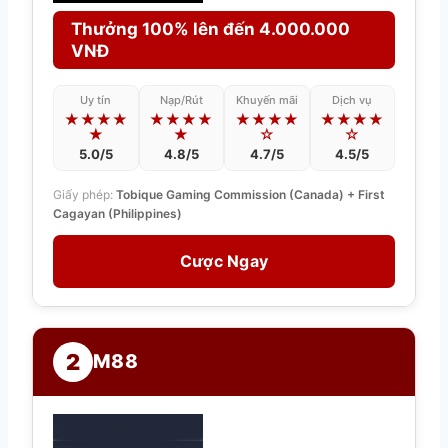
Thưởng 100% lên đến 4.000.000
VNĐ
Uy tín
Nạp/Rút
Khuyến mãi
Dịch vụ
★★★★
★★★★
★★★★
★★★★
★
★
☆
☆
5.0/5
4.8/5
4.7/5
4.5/5
Giấy phép:
Tobique Gaming Commission (Canada) + First
Cagayan (Philippines)
Cược Ngay
2
M88