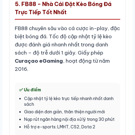
5. FB88 – Nhà Cái Đặt Kèo Bóng Đá
Trực Tiếp Tốt Nhất
FB88 chuyên sâu vào cá cược in-play, đặc
biệt bóng đá. Tốc độ cập nhật tỷ lệ kèo
được đánh giá nhanh nhất trong danh
sách – độ trễ dưới 1 giây. Giấy phép
Curaçao eGaming
, hoạt động từ năm
2016.
✅ Ưu điểm
Cập nhật tỷ lệ kèo trực tiếp nhanh nhất danh
sách
Giao diện đơn giản, thân thiện người mới
Nạp rút ngân hàng nội địa xử lý trong 30 phút
Hỗ trợ e-sports: LMHT, CS2, Dota 2