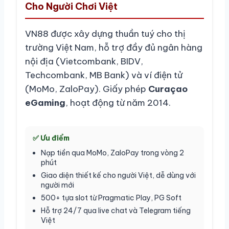
Cho Người Chơi Việt
VN88 được xây dựng thuần tuý cho thị
trường Việt Nam, hỗ trợ đầy đủ ngân hàng
nội địa (Vietcombank, BIDV,
Techcombank, MB Bank) và ví điện tử
(MoMo, ZaloPay). Giấy phép
Curaçao
eGaming
, hoạt động từ năm 2014.
✅ Ưu điểm
Nạp tiền qua MoMo, ZaloPay trong vòng 2
phút
Giao diện thiết kế cho người Việt, dễ dùng với
người mới
500+ tựa slot từ Pragmatic Play, PG Soft
Hỗ trợ 24/7 qua live chat và Telegram tiếng
Việt