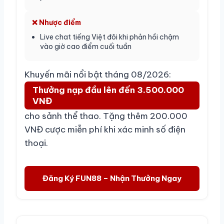
❌ Nhược điểm
Live chat tiếng Việt đôi khi phản hồi chậm
vào giờ cao điểm cuối tuần
Khuyến mãi nổi bật tháng 08/2026:
Thưởng nạp đầu lên đến 3.500.000
VNĐ
cho sảnh thể thao. Tặng thêm 200.000
VNĐ cược miễn phí khi xác minh số điện
thoại.
Đăng Ký FUN88 – Nhận Thưởng Ngay