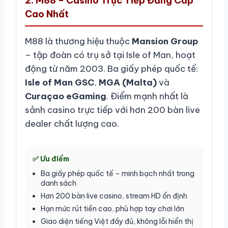
2. M88 – Casino Trực Tiếp Đẳng Cấp
Cao Nhất
M88 là thương hiệu thuộc
Mansion Group
– tập đoàn có trụ sở tại Isle of Man, hoạt
động từ năm 2003. Ba giấy phép quốc tế:
Isle of Man GSC
,
MGA (Malta)
và
Curaçao eGaming
. Điểm mạnh nhất là
sảnh casino trực tiếp với hơn 200 bàn live
dealer chất lượng cao.
✅ Ưu điểm
Ba giấy phép quốc tế – minh bạch nhất trong
danh sách
Hơn 200 bàn live casino, stream HD ổn định
Hạn mức rút tiền cao, phù hợp tay chơi lớn
Giao diện tiếng Việt đầy đủ, không lỗi hiển thị