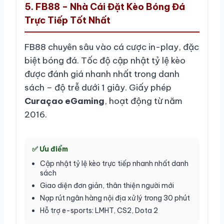
5. FB88 – Nhà Cái Đặt Kèo Bóng Đá
Trực Tiếp Tốt Nhất
FB88 chuyên sâu vào cá cược in-play, đặc
biệt bóng đá. Tốc độ cập nhật tỷ lệ kèo
được đánh giá nhanh nhất trong danh
sách – độ trễ dưới 1 giây. Giấy phép
Curaçao eGaming
, hoạt động từ năm
2016.
✅ Ưu điểm
Cập nhật tỷ lệ kèo trực tiếp nhanh nhất danh
sách
Giao diện đơn giản, thân thiện người mới
Nạp rút ngân hàng nội địa xử lý trong 30 phút
Hỗ trợ e-sports: LMHT, CS2, Dota 2