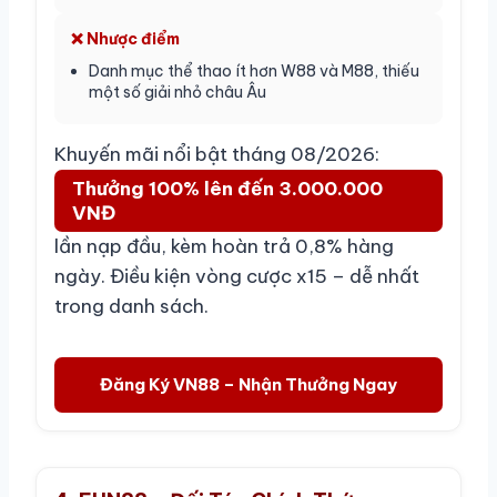
❌ Nhược điểm
Danh mục thể thao ít hơn W88 và M88, thiếu
một số giải nhỏ châu Âu
Khuyến mãi nổi bật tháng 08/2026:
Thưởng 100% lên đến 3.000.000
VNĐ
lần nạp đầu, kèm hoàn trả 0,8% hàng
ngày. Điều kiện vòng cược x15 – dễ nhất
trong danh sách.
Đăng Ký VN88 – Nhận Thưởng Ngay