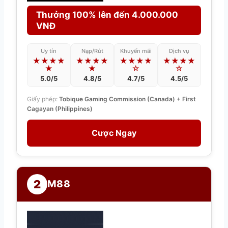
Thưởng 100% lên đến 4.000.000
VNĐ
Uy tín
Nạp/Rút
Khuyến mãi
Dịch vụ
★★★★
★★★★
★★★★
★★★★
★
★
☆
☆
5.0/5
4.8/5
4.7/5
4.5/5
Giấy phép:
Tobique Gaming Commission (Canada) + First
Cagayan (Philippines)
Cược Ngay
2
M88