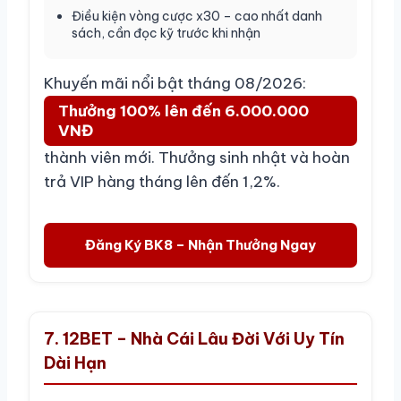
Điều kiện vòng cược x30 – cao nhất danh
sách, cần đọc kỹ trước khi nhận
Khuyến mãi nổi bật tháng 08/2026:
Thưởng 100% lên đến 6.000.000
VNĐ
thành viên mới. Thưởng sinh nhật và hoàn
trả VIP hàng tháng lên đến 1,2%.
Đăng Ký BK8 – Nhận Thưởng Ngay
7. 12BET – Nhà Cái Lâu Đời Với Uy Tín
Dài Hạn