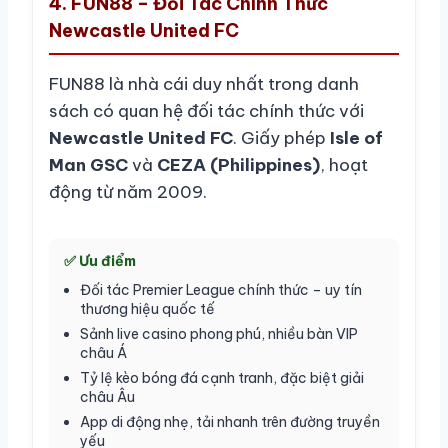
4. FUN88 – Đối Tác Chính Thức
Newcastle United FC
FUN88 là nhà cái duy nhất trong danh
sách có quan hệ đối tác chính thức với
Newcastle United FC
. Giấy phép
Isle of
Man GSC
và
CEZA (Philippines)
, hoạt
động từ năm 2009.
✅ Ưu điểm
Đối tác Premier League chính thức – uy tín
thương hiệu quốc tế
Sảnh live casino phong phú, nhiều bàn VIP
châu Á
Tỷ lệ kèo bóng đá cạnh tranh, đặc biệt giải
châu Âu
App di động nhẹ, tải nhanh trên đường truyền
yếu