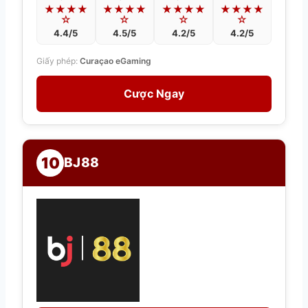
★★★★
★★★★
★★★★
★★★★
☆
☆
☆
☆
4.4/5
4.5/5
4.2/5
4.2/5
Giấy phép:
Curaçao eGaming
Cược Ngay
10
BJ88