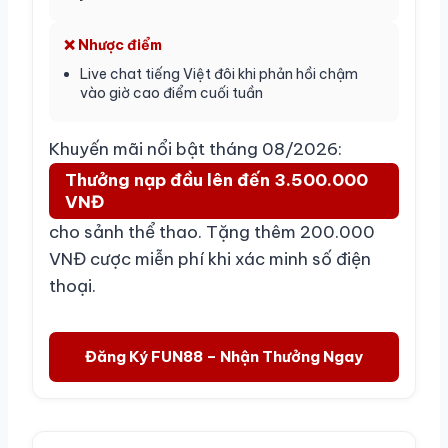
❌ Nhược điểm
Live chat tiếng Việt đôi khi phản hồi chậm
vào giờ cao điểm cuối tuần
Khuyến mãi nổi bật tháng 08/2026:
Thưởng nạp đầu lên đến 3.500.000
VNĐ
cho sảnh thể thao. Tặng thêm 200.000
VNĐ cược miễn phí khi xác minh số điện
thoại.
Đăng Ký FUN88 – Nhận Thưởng Ngay