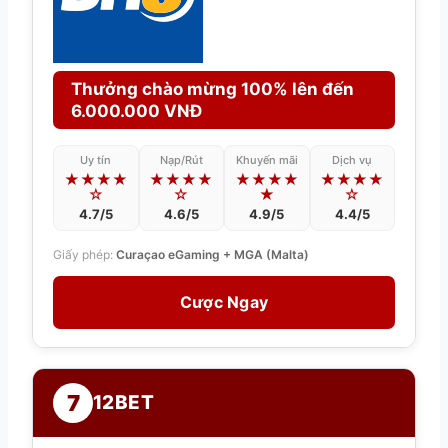
Thưởng chào mừng 100% lên đến
6.000.000 VNĐ
Uy tín
Nạp/Rút
Khuyến mãi
Dịch vụ
★★★★
★★★★
★★★★
★★★★
☆
☆
★
☆
4.7/5
4.6/5
4.9/5
4.4/5
Giấy phép:
Curaçao eGaming + MGA (Malta)
Cược Ngay
7
12BET