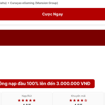
Malta) + Curaçao eGaming (Mansion Group)
Cược Ngay
ng nạp đầu 100% lên đến 3.000.000 VNĐ
Nạp/Rút
Khuyến mãi
★★★★★
★★★★☆
4.8/5
4.5/5