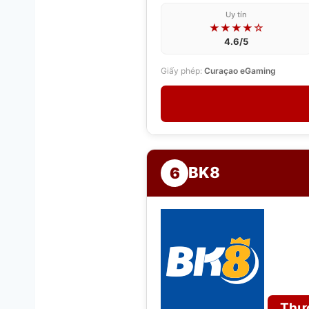
Uy tín
★★★★☆
4.6/5
Giấy phép:
Curaçao eGaming
BK8
6
Thư