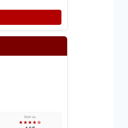
Dịch vụ
★★★★☆
4.6/5