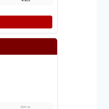
Dịch vụ