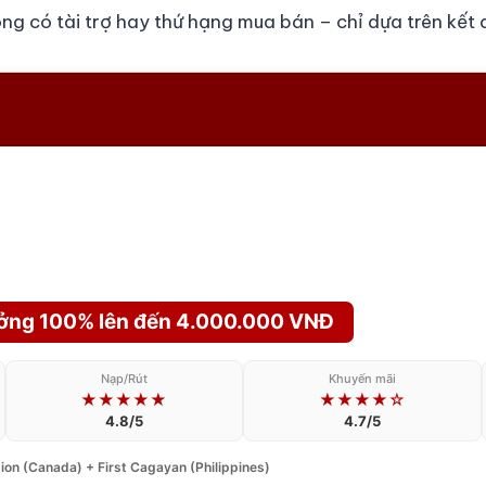
 có tài trợ hay thứ hạng mua bán – chỉ dựa trên kết q
ởng 100% lên đến 4.000.000 VNĐ
Nạp/Rút
Khuyến mãi
★★★★★
★★★★☆
4.8/5
4.7/5
n (Canada) + First Cagayan (Philippines)