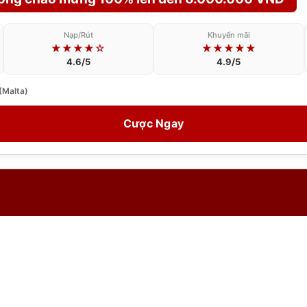
Nạp/Rút
Khuyến mãi
★★★★☆
★★★★★
4.6/5
4.9/5
(Malta)
Cược Ngay