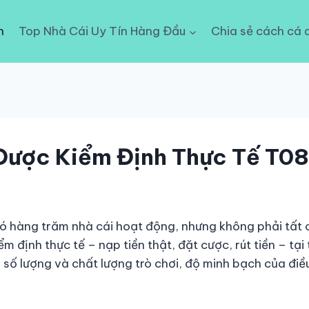
n
Top Nhà Cái Uy Tín Hàng Đầu
Chia sẻ cách cá 
 Được Kiểm Định Thực Tế T0
có hàng trăm nhà cái hoạt động, nhưng không phải tất 
m định thực tế – nạp tiền thật, đặt cược, rút tiền – tại
, số lượng và chất lượng trò chơi, độ minh bạch của đi