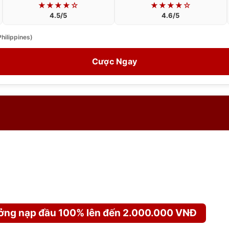
★★★★☆
★★★★☆
4.5/5
4.6/5
hilippines)
Cược Ngay
ng nạp đầu 100% lên đến 2.000.000 VNĐ