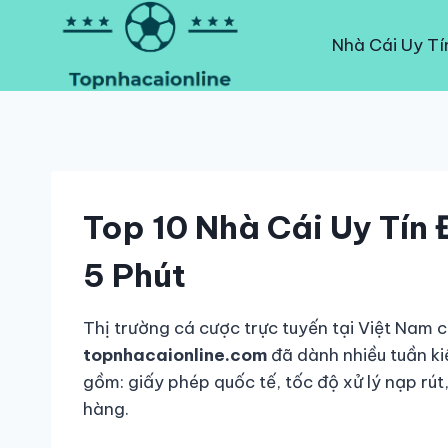
Skip
to
Nhà Cái Uy Tí
content
Top 10 Nhà Cái Uy Tín
5 Phút
Thị trường cá cược trực tuyến tại Việt Nam 
topnhacaionline.com
đã dành nhiều tuần kiể
gồm: giấy phép quốc tế, tốc độ xử lý nạp rút
hàng.