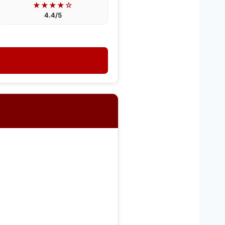
★★★★☆
4.4/5