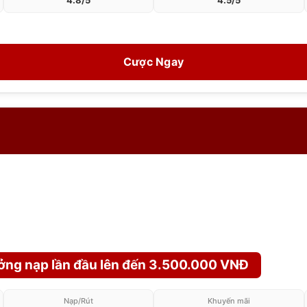
Cược Ngay
ng nạp lần đầu lên đến 3.500.000 VNĐ
Nạp/Rút
Khuyến mãi