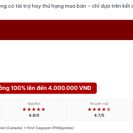
 có tài trợ hay thứ hạng mua bán – chỉ dựa trên kết q
ởng 100% lên đến 4.000.000 VNĐ
Nạp/Rút
Khuyến mãi
★★★★★
★★★★☆
4.8/5
4.7/5
n (Canada) + First Cagayan (Philippines)