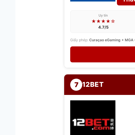
Uy tín
★★★★☆
4.7/5
Giấy phép:
Curaçao eGaming + MGA 
12BET
7