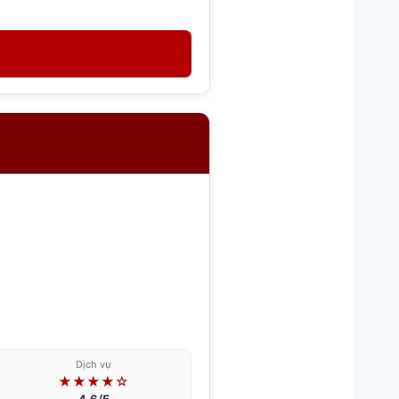
Dịch vụ
★★★★☆
4.6/5