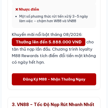
❌ Nhược điểm
Một số phương thức rút tiền xử lý 3–5 ngày
làm việc – chậm hơn W88 và VN88
Khuyến mãi nổi bật tháng 08/2026:
Thưởng lên đến 5.888.000 VNĐ
cho
tân thủ nạp lần đầu. Chương trình loyalty
M88 Rewards tích điểm đổi tiền mặt không
có ngày hết hạn.
Đăng Ký M88 – Nhận Thưởng Ngay
3. VN88 – Tốc Độ Nạp Rút Nhanh Nhất