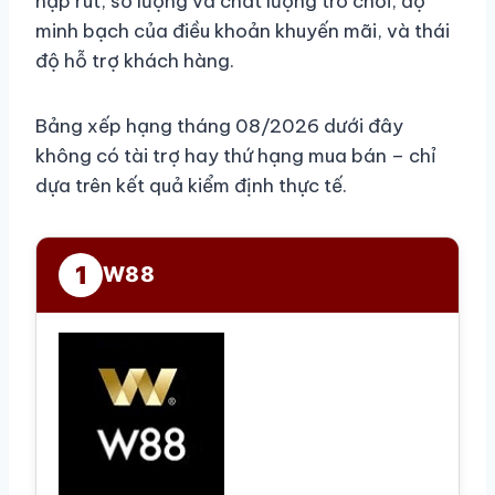
nạp rút, số lượng và chất lượng trò chơi, độ
minh bạch của điều khoản khuyến mãi, và thái
độ hỗ trợ khách hàng.
Bảng xếp hạng tháng 08/2026 dưới đây
không có tài trợ hay thứ hạng mua bán – chỉ
dựa trên kết quả kiểm định thực tế.
1
W88