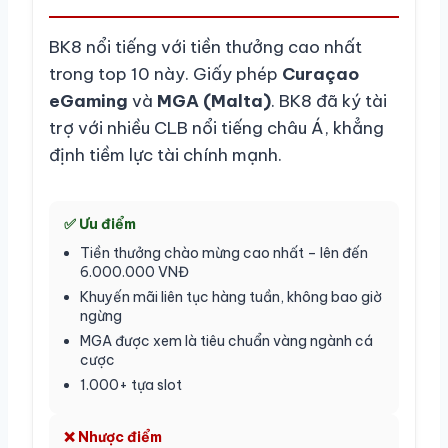
BK8 nổi tiếng với tiền thưởng cao nhất
trong top 10 này. Giấy phép
Curaçao
eGaming
và
MGA (Malta)
. BK8 đã ký tài
trợ với nhiều CLB nổi tiếng châu Á, khẳng
định tiềm lực tài chính mạnh.
✅ Ưu điểm
Tiền thưởng chào mừng cao nhất – lên đến
6.000.000 VNĐ
Khuyến mãi liên tục hàng tuần, không bao giờ
ngừng
MGA được xem là tiêu chuẩn vàng ngành cá
cược
1.000+ tựa slot
❌ Nhược điểm