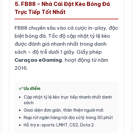
5. FB88 – Nhà Cái Đặt Kèo Bóng Đá
Trực Tiếp Tốt Nhất
FB88 chuyên sâu vào cá cược in-play, đặc
biệt bóng đá. Tốc độ cập nhật tỷ lệ kèo
được đánh giá nhanh nhất trong danh
sách – độ trễ dưới 1 giây. Giấy phép
Curaçao eGaming
, hoạt động từ năm
2016.
✅ Ưu điểm
Cập nhật tỷ lệ kèo trực tiếp nhanh nhất danh
sách
Giao diện đơn giản, thân thiện người mới
Nạp rút ngân hàng nội địa xử lý trong 30 phút
Hỗ trợ e-sports: LMHT, CS2, Dota 2