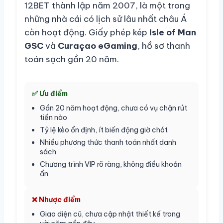
12BET thành lập năm 2007, là một trong
những nhà cái có lịch sử lâu nhất châu Á
còn hoạt động. Giấy phép kép
Isle of Man
GSC
và
Curaçao eGaming
, hồ sơ thanh
toán sạch gần 20 năm.
✅ Ưu điểm
Gần 20 năm hoạt động, chưa có vụ chặn rút
tiền nào
Tỷ lệ kèo ổn định, ít biến động giờ chót
Nhiều phương thức thanh toán nhất danh
sách
Chương trình VIP rõ ràng, không điều khoản
ẩn
❌ Nhược điểm
Giao diện cũ, chưa cập nhật thiết kế trong