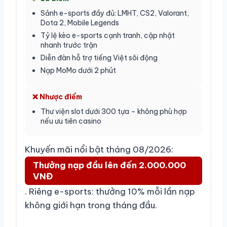
Sảnh e-sports đầy đủ: LMHT, CS2, Valorant,
Dota 2, Mobile Legends
Tỷ lệ kèo e-sports cạnh tranh, cập nhật
nhanh trước trận
Diễn đàn hỗ trợ tiếng Việt sôi động
Nạp MoMo dưới 2 phút
❌ Nhược điểm
Thư viện slot dưới 300 tựa – không phù hợp
nếu ưu tiên casino
Khuyến mãi nổi bật tháng 08/2026:
Thưởng nạp đầu lên đến 2.000.000
VNĐ
. Riêng e-sports: thưởng 10% mỗi lần nạp
không giới hạn trong tháng đầu.