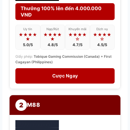
Thưởng 100% lên đến 4.000.000
VNĐ
Uy tín
Nạp/Rút
Khuyến mãi
Dịch vụ
★★★★
★★★★
★★★★
★★★★
★
★
☆
☆
5.0/5
4.8/5
4.7/5
4.5/5
Giấy phép:
Tobique Gaming Commission (Canada) + First
Cagayan (Philippines)
Cược Ngay
2
M88