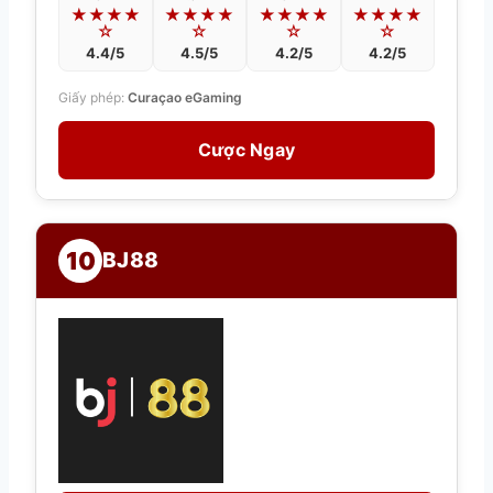
★★★★
★★★★
★★★★
★★★★
☆
☆
☆
☆
4.4/5
4.5/5
4.2/5
4.2/5
Giấy phép:
Curaçao eGaming
Cược Ngay
10
BJ88