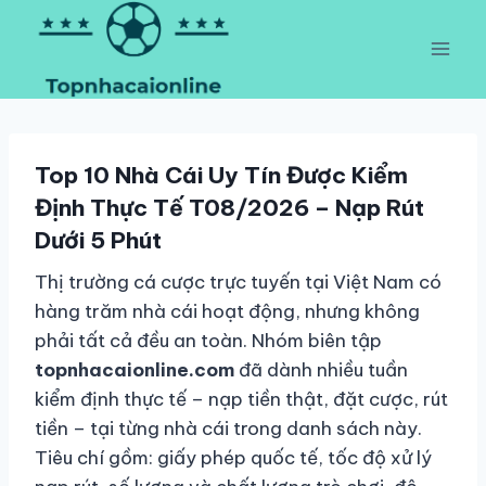
Skip
to
content
Top 10 Nhà Cái Uy Tín Được Kiểm
Định Thực Tế T08/2026 – Nạp Rút
Dưới 5 Phút
Thị trường cá cược trực tuyến tại Việt Nam có
hàng trăm nhà cái hoạt động, nhưng không
phải tất cả đều an toàn. Nhóm biên tập
topnhacaionline.com
đã dành nhiều tuần
kiểm định thực tế – nạp tiền thật, đặt cược, rút
tiền – tại từng nhà cái trong danh sách này.
Tiêu chí gồm: giấy phép quốc tế, tốc độ xử lý