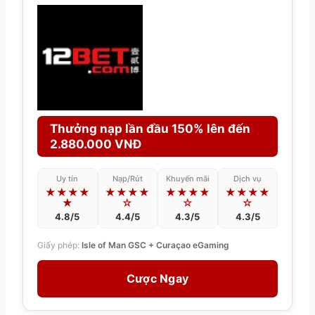
Thưởng nạp lần đầu 150% lên đến
2.880.000 VNĐ
Uy tín
Nạp/Rút
Khuyến mãi
Dịch vụ
★★★★
★★★★
★★★★
★★★★
★
☆
☆
☆
4.8/5
4.4/5
4.3/5
4.3/5
Giấy phép:
Isle of Man GSC + Curaçao eGaming
Cược Ngay