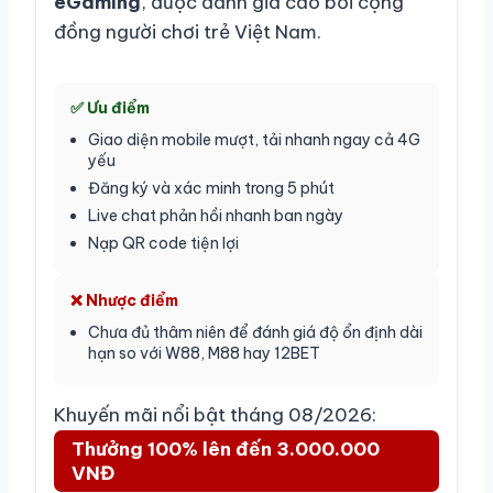
eGaming
, được đánh giá cao bởi cộng
đồng người chơi trẻ Việt Nam.
✅ Ưu điểm
Giao diện mobile mượt, tải nhanh ngay cả 4G
yếu
Đăng ký và xác minh trong 5 phút
Live chat phản hồi nhanh ban ngày
Nạp QR code tiện lợi
❌ Nhược điểm
Chưa đủ thâm niên để đánh giá độ ổn định dài
hạn so với W88, M88 hay 12BET
Khuyến mãi nổi bật tháng 08/2026:
Thưởng 100% lên đến 3.000.000
VNĐ