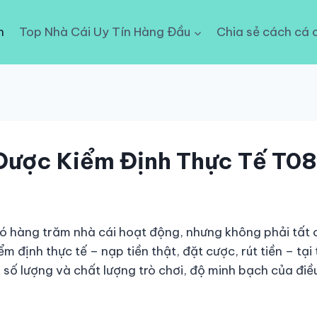
n
Top Nhà Cái Uy Tín Hàng Đầu
Chia sẻ cách cá 
 Được Kiểm Định Thực Tế T0
có hàng trăm nhà cái hoạt động, nhưng không phải tất 
m định thực tế – nạp tiền thật, đặt cược, rút tiền – tại
, số lượng và chất lượng trò chơi, độ minh bạch của đi