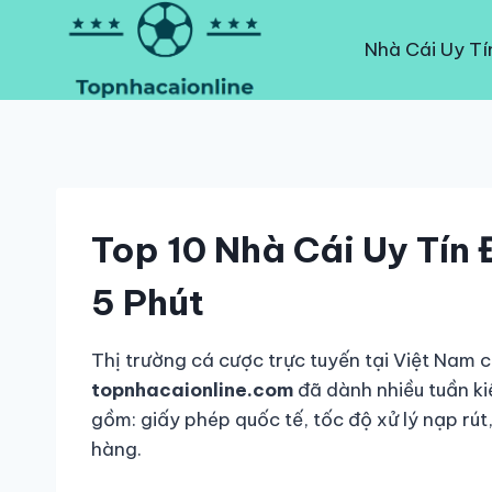
Skip
to
Nhà Cái Uy Tí
content
Top 10 Nhà Cái Uy Tín
5 Phút
Thị trường cá cược trực tuyến tại Việt Nam 
topnhacaionline.com
đã dành nhiều tuần kiể
gồm: giấy phép quốc tế, tốc độ xử lý nạp rút
hàng.