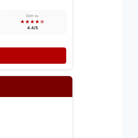
Dịch vụ
★★★★☆
4.4/5