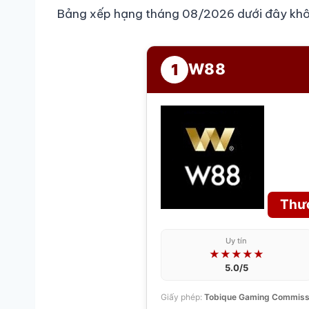
Bảng xếp hạng tháng 08/2026 dưới đây không
W88
1
Thư
Uy tín
★★★★★
5.0/5
Giấy phép:
Tobique Gaming Commissio