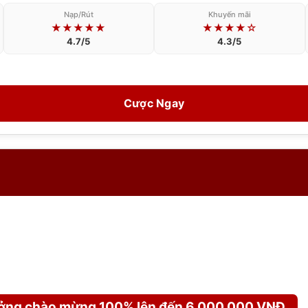
Nạp/Rút
Khuyến mãi
★★★★★
★★★★☆
4.7/5
4.3/5
Cược Ngay
ởng chào mừng 100% lên đến 6.000.000 VNĐ