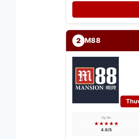
M88
2
Thư
Uy tín
★★★★★
4.9/5