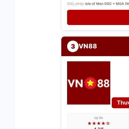
Giấy phép:
Isle of Man GSC + MGA (
VN88
3
Thưở
Uy tín
★★★★☆
4.7/5