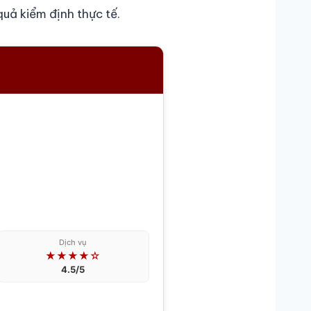
uả kiểm định thực tế.
Dịch vụ
★★★★☆
4.5/5