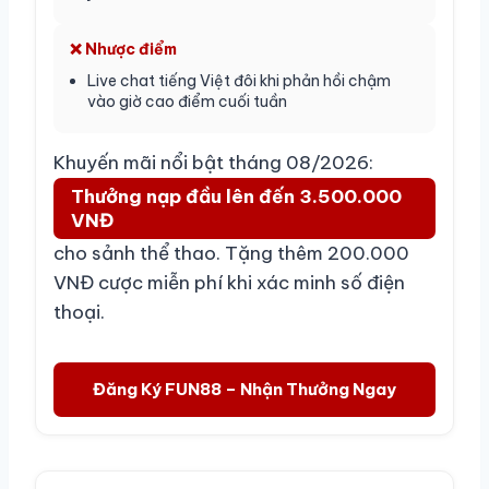
❌ Nhược điểm
Live chat tiếng Việt đôi khi phản hồi chậm
vào giờ cao điểm cuối tuần
Khuyến mãi nổi bật tháng 08/2026:
Thưởng nạp đầu lên đến 3.500.000
VNĐ
cho sảnh thể thao. Tặng thêm 200.000
VNĐ cược miễn phí khi xác minh số điện
thoại.
Đăng Ký FUN88 – Nhận Thưởng Ngay