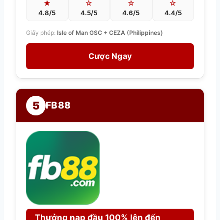
★
☆
☆
☆
4.8/5
4.5/5
4.6/5
4.4/5
Giấy phép:
Isle of Man GSC + CEZA (Philippines)
Cược Ngay
5
FB88
Thưởng nạp đầu 100% lên đến