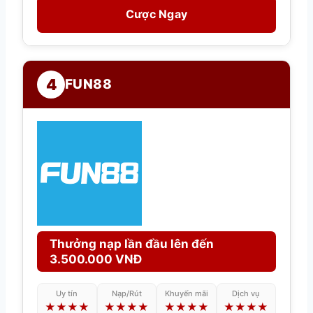
Cược Ngay
4
FUN88
Thưởng nạp lần đầu lên đến
3.500.000 VNĐ
Uy tín
Nạp/Rút
Khuyến mãi
Dịch vụ
★★★★
★★★★
★★★★
★★★★