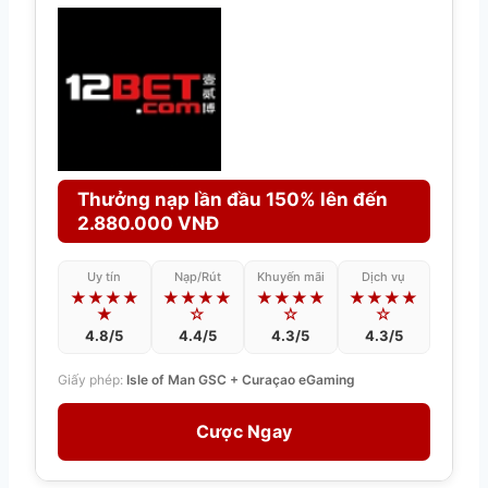
Thưởng nạp lần đầu 150% lên đến
2.880.000 VNĐ
Uy tín
Nạp/Rút
Khuyến mãi
Dịch vụ
★★★★
★★★★
★★★★
★★★★
★
☆
☆
☆
4.8/5
4.4/5
4.3/5
4.3/5
Giấy phép:
Isle of Man GSC + Curaçao eGaming
Cược Ngay