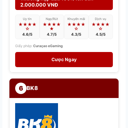
2.000.000 VNĐ
Uy tín
Nạp/Rút
Khuyến mãi
Dịch vụ
★★★★
★★★★
★★★★
★★★★
☆
★
☆
☆
4.6/5
4.7/5
4.3/5
4.5/5
Giấy phép:
Curaçao eGaming
Cược Ngay
6
BK8