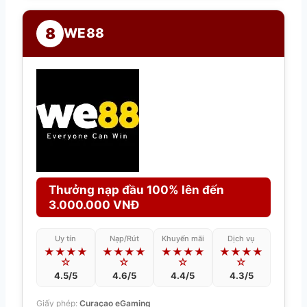
8
WE88
Thưởng nạp đầu 100% lên đến
3.000.000 VNĐ
Uy tín
Nạp/Rút
Khuyến mãi
Dịch vụ
★★★★
★★★★
★★★★
★★★★
☆
☆
☆
☆
4.5/5
4.6/5
4.4/5
4.3/5
Giấy phép:
Curaçao eGaming