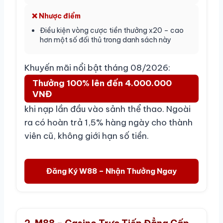
❌ Nhược điểm
Điều kiện vòng cược tiền thưởng x20 – cao
hơn một số đối thủ trong danh sách này
Khuyến mãi nổi bật tháng 08/2026:
Thưởng 100% lên đến 4.000.000
VNĐ
khi nạp lần đầu vào sảnh thể thao. Ngoài
ra có hoàn trả 1,5% hàng ngày cho thành
viên cũ, không giới hạn số tiền.
Đăng Ký W88 – Nhận Thưởng Ngay