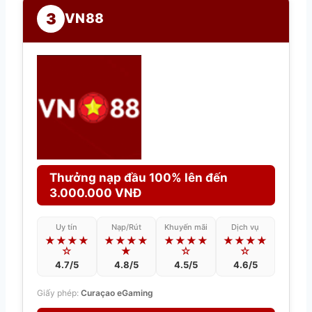
3
VN88
Thưởng nạp đầu 100% lên đến
3.000.000 VNĐ
Uy tín
Nạp/Rút
Khuyến mãi
Dịch vụ
★★★★
★★★★
★★★★
★★★★
☆
★
☆
☆
4.7/5
4.8/5
4.5/5
4.6/5
Giấy phép:
Curaçao eGaming